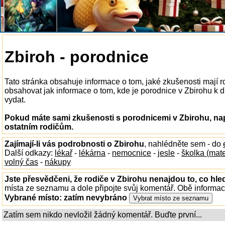
Zbiroh - porodnice
Tato stránka obsahuje informace o tom, jaké zkušenosti mají 
obsahovat jak informace o tom, kde je porodnice v Zbirohu k dis
vydat.
Pokud máte sami zkušenosti s porodnicemi v Zbirohu, nap
ostatním rodičům.
Zajímají-li vás podrobnosti o Zbirohu
, nahlédněte sem - do
Další odkazy:
lékař
-
lékárna
-
nemocnice
-
jesle
-
školka (mat
volný čas
-
nákupy
Jste přesvědčeni, že rodiče v Zbirohu nenajdou to, co hle
místa ze seznamu a dole připojte svůj komentář. Obě informa
Vybrané místo:
zatím nevybráno
Zatím sem nikdo nevložil žádný komentář. Buďte první...