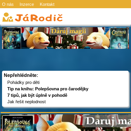
O nás
Inzerce
Kontakt
Nepřehlédněte:
Pohádky pro děti
Tip na knihu: Polepšovna pro čarodějky
7 tipů, jak být úplně v pohodě
Jak řešit neplodnost