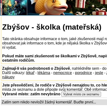
Zbýšov - školka (mateřská)
Tato stránka obsahuje informace o tom, jaké zkušenosti mají 
obsahovat jak informace o tom, kde je nějaká školka v Zbýšově 
ní vydat.
Pokud máte sami zkušenosti se školkami v Zbýšově, napiš
ostatním rodičům.
Zajímají-li vás podrobnosti o Zbýšově
, nahlédněte sem - d
Další odkazy:
lékař
-
lékárna
-
nemocnice
-
porodnice
-
jesle
-
nákupy
Jste přesvědčeni, že rodiče v Zbýšově nenajdou to, co hle
místa ze seznamu a dole připojte svůj komentář. Obě informa
Vybrané místo:
zatím nevybráno
Zatím sem nikdo nevložil žádný komentář. Buďte první...