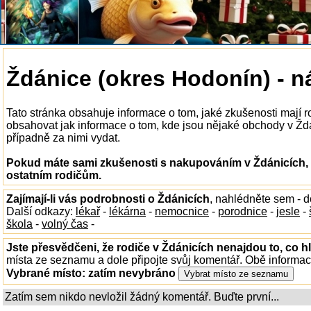
Ždánice (okres Hodonín) - 
Tato stránka obsahuje informace o tom, jaké zkušenosti mají
obsahovat jak informace o tom, kde jsou nějaké obchody v Ždáni
případně za nimi vydat.
Pokud máte sami zkušenosti s nakupováním v Ždánicích, 
ostatním rodičům.
Zajímají-li vás podrobnosti o Ždánicích
, nahlédněte sem - 
Další odkazy:
lékař
-
lékárna
-
nemocnice
-
porodnice
-
jesle
-
škola
-
volný čas
-
Jste přesvědčeni, že rodiče v Ždánicích nenajdou to, co h
místa ze seznamu a dole připojte svůj komentář. Obě informa
Vybrané místo:
zatím nevybráno
Zatím sem nikdo nevložil žádný komentář. Buďte první...