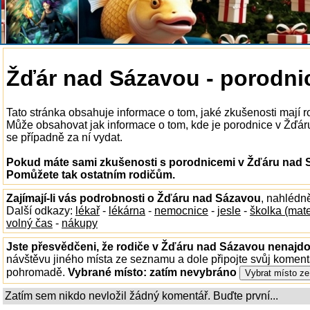
Žďár nad Sázavou - porodni
Tato stránka obsahuje informace o tom, jaké zkušenosti mají 
Může obsahovat jak informace o tom, kde je porodnice v Žďáru 
se případně za ní vydat.
Pokud máte sami zkušenosti s porodnicemi v Žďáru nad S
Pomůžete tak ostatním rodičům.
Zajímají-li vás podrobnosti o Žďáru nad Sázavou
, nahlédn
Další odkazy:
lékař
-
lékárna
-
nemocnice
-
jesle
-
školka (mat
volný čas
-
nákupy
Jste přesvědčeni, že rodiče v Žďáru nad Sázavou nenajdou
návštěvu jiného místa ze seznamu a dole připojte svůj koment
pohromadě.
Vybrané místo:
zatím nevybráno
Zatím sem nikdo nevložil žádný komentář. Buďte první...