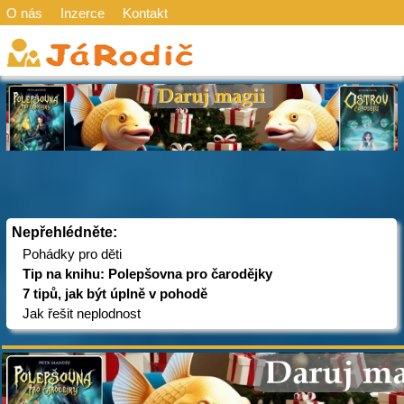
O nás
Inzerce
Kontakt
Nepřehlédněte:
Pohádky pro děti
Tip na knihu: Polepšovna pro čarodějky
7 tipů, jak být úplně v pohodě
Jak řešit neplodnost