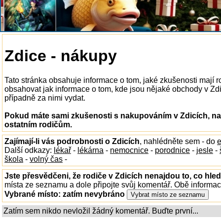
Zdice - nákupy
Tato stránka obsahuje informace o tom, jaké zkušenosti mají 
obsahovat jak informace o tom, kde jsou nějaké obchody v Zdicí
případně za nimi vydat.
Pokud máte sami zkušenosti s nakupováním v Zdicích, nap
ostatním rodičům.
Zajímají-li vás podrobnosti o Zdicích
, nahlédněte sem - do
e
Další odkazy:
lékař
-
lékárna
-
nemocnice
-
porodnice
-
jesle
-
škola
-
volný čas
-
Jste přesvědčeni, že rodiče v Zdicích nenajdou to, co hled
místa ze seznamu a dole připojte svůj komentář. Obě informa
Vybrané místo:
zatím nevybráno
Zatím sem nikdo nevložil žádný komentář. Buďte první...