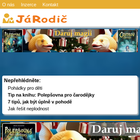
O nás
Inzerce
Kontakt
Nepřehlédněte:
Pohádky pro děti
Tip na knihu: Polepšovna pro čarodějky
7 tipů, jak být úplně v pohodě
Jak řešit neplodnost