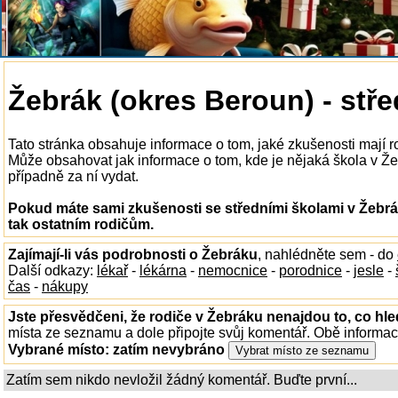
Žebrák (okres Beroun) - stře
Tato stránka obsahuje informace o tom, jaké zkušenosti mají r
Může obsahovat jak informace o tom, kde je nějaká škola v Žebr
případně za ní vydat.
Pokud máte sami zkušenosti se středními školami v Žebrá
tak ostatním rodičům.
Zajímají-li vás podrobnosti o Žebráku
, nahlédněte sem - do
Další odkazy:
lékař
-
lékárna
-
nemocnice
-
porodnice
-
jesle
-
čas
-
nákupy
Jste přesvědčeni, že rodiče v Žebráku nenajdou to, co hle
místa ze seznamu a dole připojte svůj komentář. Obě informa
Vybrané místo:
zatím nevybráno
Zatím sem nikdo nevložil žádný komentář. Buďte první...