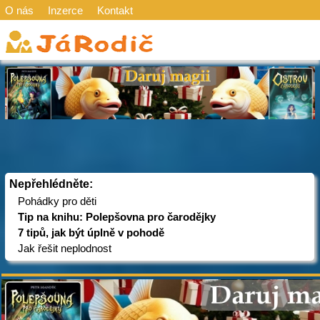
O nás
Inzerce
Kontakt
Nepřehlédněte:
Pohádky pro děti
Tip na knihu: Polepšovna pro čarodějky
7 tipů, jak být úplně v pohodě
Jak řešit neplodnost