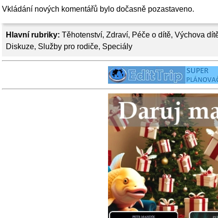
Vkládání nových komentářů bylo dočasně pozastaveno.
Hlavní rubriky:
Těhotenství
,
Zdraví
,
Péče o dítě
,
Výchova dít
Diskuze
,
Služby pro rodiče
,
Speciály