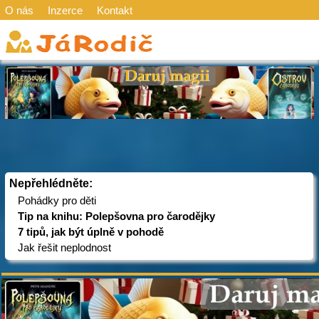
O nás
Inzerce
Kontakt
Nepřehlédněte:
Pohádky pro děti
Tip na knihu: Polepšovna pro čarodějky
7 tipů, jak být úplně v pohodě
Jak řešit neplodnost