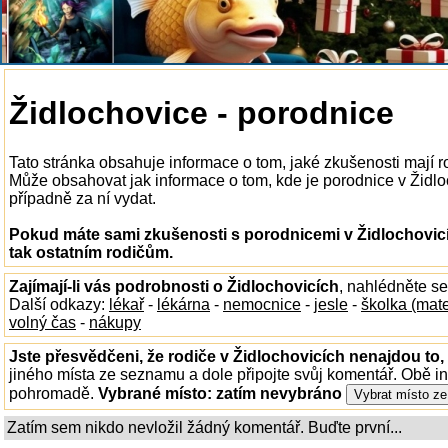
Židlochovice - porodnice
Tato stránka obsahuje informace o tom, jaké zkušenosti mají r
Může obsahovat jak informace o tom, kde je porodnice v Židloch
případně za ní vydat.
Pokud máte sami zkušenosti s porodnicemi v Židlochovicí
tak ostatním rodičům.
Zajímají-li vás podrobnosti o Židlochovicích
, nahlédněte s
Další odkazy:
lékař
-
lékárna
-
nemocnice
-
jesle
-
školka (mat
volný čas
-
nákupy
Jste přesvědčeni, že rodiče v Židlochovicích nenajdou to, 
jiného místa ze seznamu a dole připojte svůj komentář. Obě i
pohromadě.
Vybrané místo:
zatím nevybráno
Zatím sem nikdo nevložil žádný komentář. Buďte první...