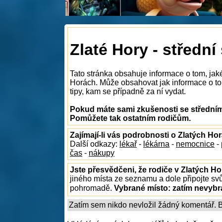
Zlaté Hory - střední
Tato stránka obsahuje informace o tom, jaké
Horách. Může obsahovat jak informace o tom,
tipy, kam se případně za ní vydat.
Pokud máte sami zkušenosti se středními
Pomůžete tak ostatním rodičům.
Zajímají-li vás podrobnosti o Zlatých Ho
Další odkazy:
lékař
-
lékárna
-
nemocnice
-
čas
-
nákupy
Jste přesvědčeni, že rodiče v Zlatých Ho
jiného místa ze seznamu a dole připojte sv
pohromadě.
Vybrané místo:
zatím nevyb
Zatím sem nikdo nevložil žádný komentář. Bu