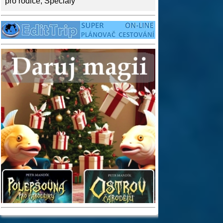
pro rodiče
,
Speciály