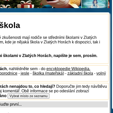
 škola
 zkušenosti mají rodiče se středními školami v Zlatých
 kde je nějaká škola v Zlatých Horách k dispozici, tak i
 školami v Zlatých Horách, napište je sem, prosím.
rách
, nahlédněte sem - do
encyklopedie Wikipedia.
porodnice
-
jesle
-
školka (mateřská)
-
základní škola
-
volný
rách nenajdou to, co hledají?
Doporučte jim tedy návštěvu
ůj komentář. Obě informace se po odeslání zobrazí
ráno
ďte první...