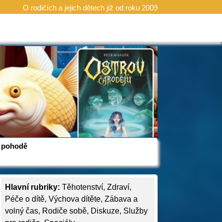
O rodičích a jejich dětech již od roku 2009
 v pohodě
Hlavní rubriky:
Těhotenství
,
Zdraví
,
Péče o dítě
,
Výchova dítěte
,
Zábava a
volný čas
,
Rodiče sobě
,
Diskuze
,
Služby