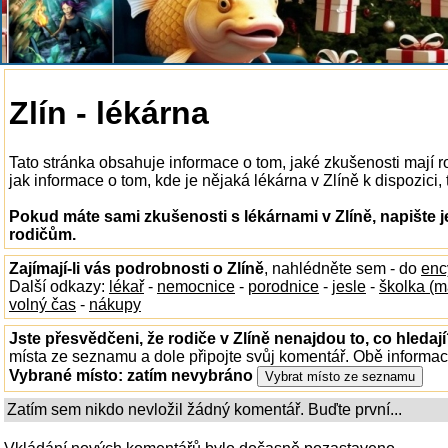
Zlín - lékárna
Tato stránka obsahuje informace o tom, jaké zkušenosti mají 
jak informace o tom, kde je nějaká lékárna v Zlíně k dispozici, 
Pokud máte sami zkušenosti s lékárnami v Zlíně, napište 
rodičům.
Zajímají-li vás podrobnosti o Zlíně
, nahlédněte sem - do
enc
Další odkazy:
lékař
-
nemocnice
-
porodnice
-
jesle
-
školka (m
volný čas
-
nákupy
Jste přesvědčeni, že rodiče v Zlíně nenajdou to, co hledaj
místa ze seznamu a dole připojte svůj komentář. Obě informa
Vybrané místo:
zatím nevybráno
Zatím sem nikdo nevložil žádný komentář. Buďte první...