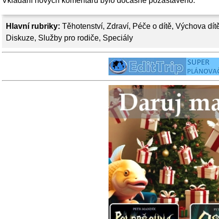
Vkládání nových komentářů bylo dočasně pozastaveno.
Hlavní rubriky:
Těhotenství
,
Zdraví
,
Péče o dítě
,
Výchova dít
Diskuze
,
Služby pro rodiče
,
Speciály