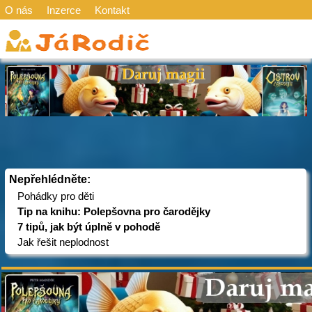
O nás
Inzerce
Kontakt
Nepřehlédněte:
Pohádky pro děti
Tip na knihu: Polepšovna pro čarodějky
7 tipů, jak být úplně v pohodě
Jak řešit neplodnost