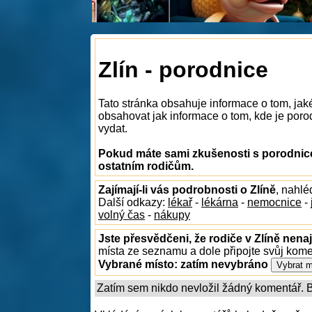
Zlín - porodnice
Tato stránka obsahuje informace o tom, jak
obsahovat jak informace o tom, kde je porodn
vydat.
Pokud máte sami zkušenosti s porodnicem
ostatním rodičům.
Zajímají-li vás podrobnosti o Zlíně
, nahl
Další odkazy:
lékař
-
lékárna
-
nemocnice
-
volný čas
-
nákupy
Jste přesvědčeni, že rodiče v Zlíně nenaj
místa ze seznamu a dole připojte svůj kom
Vybrané místo:
zatím nevybráno
Zatím sem nikdo nevložil žádný komentář. Bu