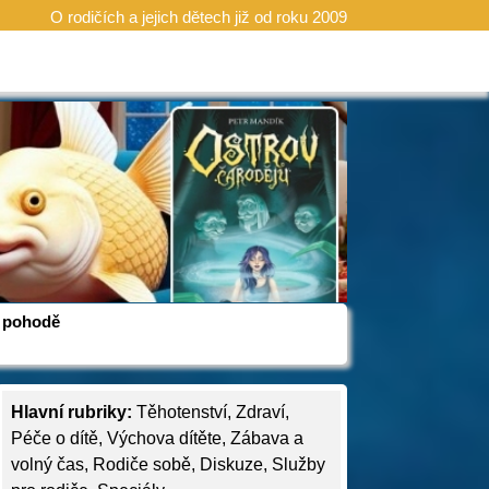
O rodičích a jejich dětech již od roku 2009
 v pohodě
Hlavní rubriky:
Těhotenství
,
Zdraví
,
Péče o dítě
,
Výchova dítěte
,
Zábava a
volný čas
,
Rodiče sobě
,
Diskuze
,
Služby