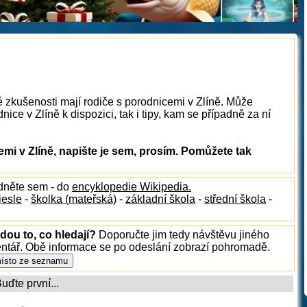
é zkušenosti mají rodiče s porodnicemi v Zlíně. Může
ice v Zlíně k dispozici, tak i tipy, kam se případně za ní
i v Zlíně, napište je sem, prosím. Pomůžete tak
édněte sem - do
encyklopedie Wikipedia.
jesle
-
školka (mateřská)
-
základní škola
-
střední škola
-
dou to, co hledají?
Doporučte jim tedy návštěvu jiného
entář. Obě informace se po odeslání zobrazí pohromadě.
ďte první...