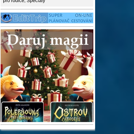
pro rodiče
,
Speciály