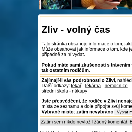
Zliv - volný čas
Tato stránka obsahuje informace o tom, jaké
Může obsahovat jak informace o tom, kde je n
případně za ní vydat.
Pokud máte sami zkušenosti s trávením v
tak ostatním rodičům.
Zajímají-li vás podrobnosti o Zlivi
, nahlé
Další odkazy:
lékař
-
lékárna
-
nemocnice
-
střední škola
-
nákupy
Jste přesvědčeni, že rodiče v Zlivi nenaj
místa ze seznamu a dole připojte svůj kom
Vybrané místo:
zatím nevybráno
Zatím sem nikdo nevložil žádný komentář. Bu