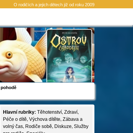
O rodičích a jejich dětech již od roku 2009
 v pohodě
Hlavní rubriky:
Těhotenství
,
Zdraví
,
Péče o dítě
,
Výchova dítěte
,
Zábava a
volný čas
,
Rodiče sobě
,
Diskuze
,
Služby