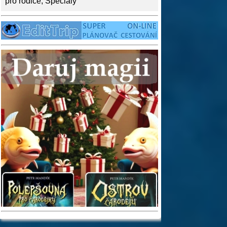
pro rodiče
,
Speciály