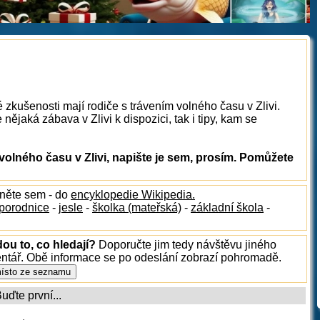
 zkušenosti mají rodiče s trávením volného času v Zlivi.
ějaká zábava v Zlivi k dispozici, tak i tipy, kam se
olného času v Zlivi, napište je sem, prosím. Pomůžete
dněte sem - do
encyklopedie Wikipedia.
porodnice
-
jesle
-
školka (mateřská)
-
základní škola
-
dou to, co hledají?
Doporučte jim tedy návštěvu jiného
entář. Obě informace se po odeslání zobrazí pohromadě.
ďte první...