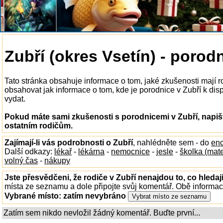
Zubří (okres Vsetín) - porod
Tato stránka obsahuje informace o tom, jaké zkušenosti mají 
obsahovat jak informace o tom, kde je porodnice v Zubří k dispo
vydat.
Pokud máte sami zkušenosti s porodnicemi v Zubří, napiš
ostatním rodičům.
Zajímají-li vás podrobnosti o Zubří
, nahlédněte sem - do
enc
Další odkazy:
lékař
-
lékárna
-
nemocnice
-
jesle
-
školka (mat
volný čas
-
nákupy
Jste přesvědčeni, že rodiče v Zubří nenajdou to, co hledaj
místa ze seznamu a dole připojte svůj komentář. Obě informa
Vybrané místo:
zatím nevybráno
Zatím sem nikdo nevložil žádný komentář. Buďte první...