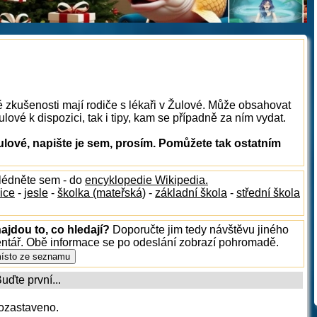
é zkušenosti mají rodiče s lékaři v Žulové. Může obsahovat
ulové k dispozici, tak i tipy, kam se případně za ním vydat.
ulové, napište je sem, prosím. Pomůžete tak ostatním
hlédněte sem - do
encyklopedie Wikipedia.
ice
-
jesle
-
školka (mateřská)
-
základní škola
-
střední škola
ajdou to, co hledají?
Doporučte jim tedy návštěvu jiného
entář. Obě informace se po odeslání zobrazí pohromadě.
ďte první...
ozastaveno.