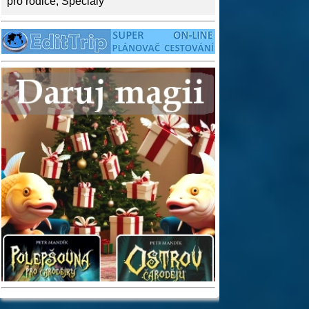
pro rodiče
,
Speciály