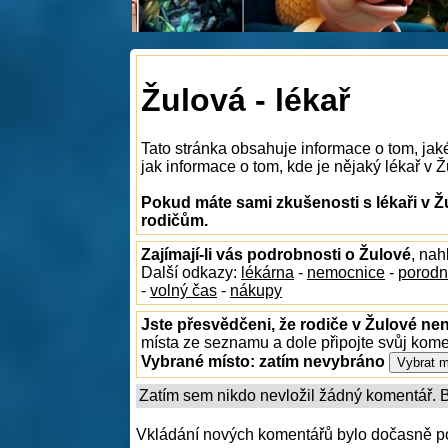
Žulová - lékař
Tato stránka obsahuje informace o tom, jak
jak informace o tom, kde je nějaký lékař v Ž
Pokud máte sami zkušenosti s lékaři v Ž
rodičům.
Zajímají-li vás podrobnosti o Žulové
, na
Další odkazy:
lékárna
-
nemocnice
-
porodn
-
volný čas
-
nákupy
Jste přesvědčeni, že rodiče v Žulové nen
místa ze seznamu a dole připojte svůj kom
Vybrané místo:
zatím nevybráno
Zatím sem nikdo nevložil žádný komentář. Bu
Vkládání nových komentářů bylo dočasně p