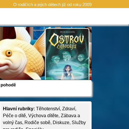
O rodičích a jejich dětech již od roku 2009
 v pohodě
Hlavní rubriky:
Těhotenství
,
Zdraví
,
Péče o dítě
,
Výchova dítěte
,
Zábava a
volný čas
,
Rodiče sobě
,
Diskuze
,
Služby