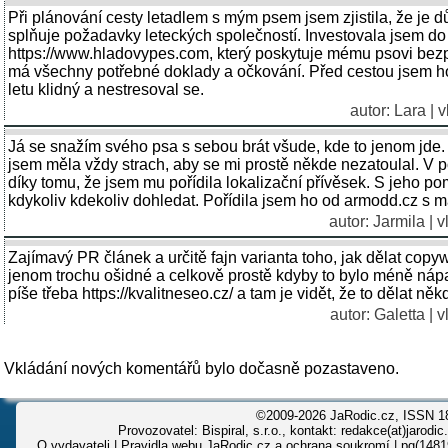
Při plánování cesty letadlem s mým psem jsem zjistila, že je důl
splňuje požadavky leteckých společností. Investovala jsem 
https://www.hladovypes.com, který poskytuje mému psovi bezpe
má všechny potřebné doklady a očkování. Před cestou jsem h
letu klidný a nestresoval se.
autor:
Lara
| v
Já se snažím svého psa s sebou brát všude, kde to jenom jde. 
jsem měla vždy strach, aby se mi prostě někde nezatoulal. V 
díky tomu, že jsem mu pořídila lokalizační přívěsek. S jeho p
kdykoliv kdekoliv dohledat. Pořídila jsem ho od armodd.cz s
autor: Jarmila | 
Zajímavý PR článek a určitě fajn varianta toho, jak dělat copywri
jenom trochu ošidné a celkově prostě kdyby to bylo méně nápa
píše třeba https://kvalitneseo.cz/ a tam je vidět, že to dělat n
autor:
Galetta
| v
Vkládání nových komentářů bylo dočasně pozastaveno.
©2009-2026 JaRodic.cz, ISSN 1
Provozovatel: Bispiral, s.r.o., kontakt: redakce(at)jarodic
O vydavateli
|
Pravidla webu JaRodic.cz a ochrana soukromí
| pg(1481