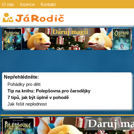
O nás
Inzerce
Kontakt
Nepřehlédněte:
Pohádky pro děti
Tip na knihu: Polepšovna pro čarodějky
7 tipů, jak být úplně v pohodě
Jak řešit neplodnost