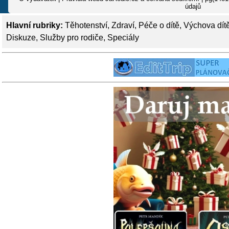
údajů
Hlavní rubriky:
Těhotenství
,
Zdraví
,
Péče o dítě
,
Výchova dít
Diskuze
,
Služby pro rodiče
,
Speciály