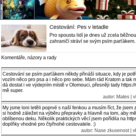
Cestování: Pes v letadle
Pro spoustu lidí je dnes už zcela běžnou 
zahraničí stráví se svým psím parťákem. 
Komentáře, názory a rady
Cestování se psím parťákem někdy přináší situace, kdy je pot
vozím něco pro psa a i něco pro sebe. Mám rád Kratom a tak mě
dá dostat i ve výdejním místě v Olomouci, přesněji tady http
mě super.
autor: Mates | 
My jsme loni letěli poprvé s naší fenkou a musím říct, že jsem 
si hodně záležet na výběru přepravky a hlavně na tom, aby měla
oblíbenou deku. Několik praktických věcí jsem pořídila na https
doplňky vhodné pro čtyřnohé cestovatele. :)
autor:
Nase zkusenost
| v