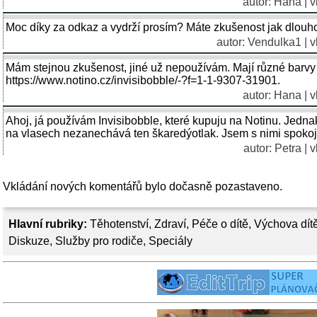
autor:
Hana
| v
Moc díky za odkaz a vydrží prosím? Máte zkušenost jak dlouh
autor:
Vendulka1
| v
Mám stejnou zkušenost, jiné už nepoužívám. Mají různé barvy 
https://www.notino.cz/invisibobble/-?f=1-1-9307-31901.
autor:
Hana
| v
Ahoj, já používám Invisibobble, které kupuju na Notinu. Jednak
na vlasech nezanechává ten škaredýotlak. Jsem s nimi spoko
autor:
Petra
| v
Vkládání nových komentářů bylo dočasně pozastaveno.
Hlavní rubriky:
Těhotenství
,
Zdraví
,
Péče o dítě
,
Výchova dít
Diskuze
,
Služby pro rodiče
,
Speciály