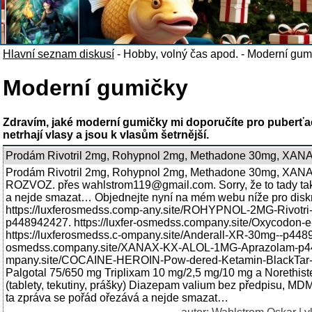
Hlavní seznam diskusí
-
Hobby, volný čas apod.
-
Moderní gum
Moderní gumičky
Zdravím, jaké moderní gumičky mi doporučíte pro puberťač
netrhají vlasy a jsou k vlasům šetrnější.
Prodám Rivotril 2mg, Rohypnol 2mg, Methadone 30mg, 
Prodám Rivotril 2mg, Rohypnol 2mg, Methadone 30mg, 
ROZVOZ. přes wahlstrom119@gmail.com. Sorry, že to tady tak
a nejde smazat… Objednejte nyní na mém webu níže pro diskré
https://luxferosmedss.comp-any.site/ROHYPNOL-2MG-Rivotri-l
p448942427. https://luxfer-osmedss.company.site/Oxycodon
https://luxferosmedss.c-ompany.site/Anderall-XR-30mg--p44894
osmedss.company.site/XANAX-KX-ALOL-1MG-Aprazolam-p4489
mpany.site/COCAINE-HEROIN-Pow-dered-Ketamin-BlackTar-
Palgotal 75/650 mg Triplixam 10 mg/2,5 mg/10 mg a Norethist
(tablety, tekutiny, prášky) Diazepam valium bez předpisu, MDM
ta zpráva se pořád ořezává a nejde smazat…