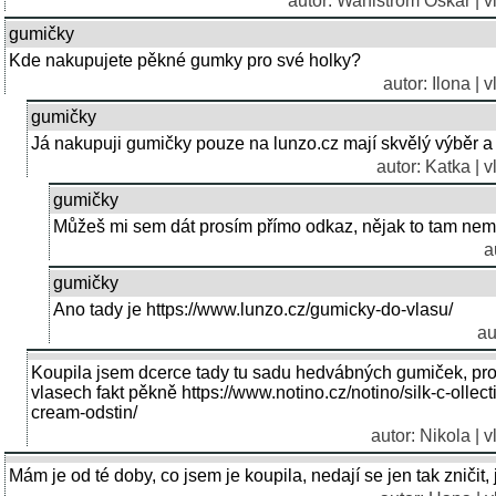
autor:
Wahlstrom Oskar
| 
gumičky
Kde nakupujete pěkné gumky pro své holky?
autor: Ilona | 
gumičky
Já nakupuji gumičky pouze na lunzo.cz mají skvělý výběr a
autor: Katka | 
gumičky
Můžeš mi sem dát prosím přímo odkaz, nějak to tam nemů
a
gumičky
Ano tady je https://www.lunzo.cz/gumicky-do-vlasu/
au
Koupila jsem dcerce tady tu sadu hedvábných gumiček, pro
vlasech fakt pěkně https://www.notino.cz/notino/silk-c-oll
cream-odstin/
autor: Nikola | 
Mám je od té doby, co jsem je koupila, nedají se jen tak zničit, j