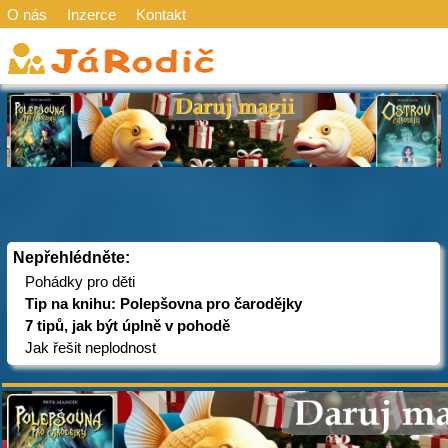
O nás
Inzerce
Kontakt
Nepřehlédněte:
Pohádky pro děti
Tip na knihu: Polepšovna pro čarodějky
7 tipů, jak být úplně v pohodě
Jak řešit neplodnost