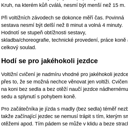
Kruh, na kterém kůň cválá, nesmí být menší než 15 m.
Při voltižních závodech se dokonce měří čas. Povinná
sestava nesmí být delší než 8 minut a volná 4 minuty.
Hodnotí se stupeň obtížnosti sestavy,
skladba/choreografie, technické provedení, práce koně 
celkový soulad.
Hodí se pro jakéhokoli jezdce
Voltižní cvičení je nadmíru vhodné pro jakéhokoli jezdce
přes to, že se možná nechce věnovat jen voltiži. Cvičen
na koni bez sedla a bez otěží naučí jezdce nádherném
sedu a splynutí s pohybem koně.
Pro začátečníka je jízda s madly (bez sedla) téměř nez
takže začínající jezdec se nemusí trápit s tím, kterým s
otěžemi apod. Tím pádem se může v klidu a beze strach