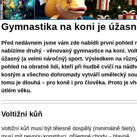
Gymnastika na koni je úžas
Před nedávnem jsme vám zde nabídli první pohled n
nabízíme druhý - věnovaný gymnastice na koni. Volt
úžasný (a velmi náročný) sport. Výsledkem na různ
pohled na obratné lidi, kteří při hudbě cvičí na ná
kostým a všechno dohromady vytváří umělecký soul
tomu je dlouhá – pro koně i pro člověka. Proto je vho
útlém věku.
Voltižní kůň
Voltižní kůň musí být tělesně dospělý (minimálně 5letý),
musí mít pevnou konstituci, příjemné chody – hlavně