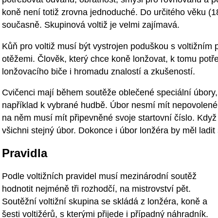
koně není totiž zrovna jednoduché. Do určitého věku (18 
současně. Skupinová voltiž je velmi zajímavá.
Kůň pro voltiž musí být vystrojen poduškou s voltižní
otěžemi. Člověk, který chce koně lonžovat, k tomu pot
lonžovacího biče i hromadu znalostí a zkušeností.
Cvičenci mají během soutěže oblečené speciální úbory,
například k vybrané hudbě. Úbor nesmí mít nepovolené 
na něm musí mít připevněné svoje startovní číslo. Když 
všichni stejný úbor. Dokonce i úbor lonžéra by měl ladit
Pravidla
Podle voltižních pravidel musí mezinárodní soutěž
hodnotit nejméně tři rozhodčí, na mistrovství pět.
Soutěžní voltižní skupina se skládá z lonžéra, koně a
šesti voltižérů, s kterými přijede i případný náhradník.