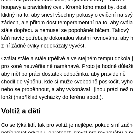
houpavý a pravidelný cval. Kromě toho musí být dost
klidný na to, aby snesl všechny pokusy o cvičení na sv
zádech, ale přitom dost temperamentní na to, aby cvála
stále dopředu a nemusel se popohánět bičem. Takový
kůň navíc potřebuje dokonalou vlastní rovnováhu, aby 
z ní žádné cviky nedokázaly vyvést.
Cválat stále a stále trpělivě a ve stejném tempu dokola 
pro koně neuvěřitelně namáhavé. Proto je hodně důleži
aby měl po práci dostatek odpočinku, aby pravidelně
chodil do výběhu, kde si může svobodně poskočit, vyho
nebo se proběhnout, a aby vykonával i jinou práci než 
lonži (například vycházky do terénu apod.).
Voltiž a děti
Co se týká lidí, tak pro voltiž je nejlépe, pokud s ní 
potřebovat odvahu, obratnost, smysl pro rovnováhu a pos