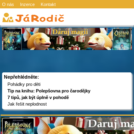
O nás
Inzerce
Kontakt
Nepřehlédněte:
Pohádky pro děti
Tip na knihu: Polepšovna pro čarodějky
7 tipů, jak být úplně v pohodě
Jak řešit neplodnost