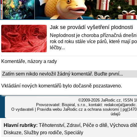
Jak se provádí vyšetření plodnosti
Neplodnost je choroba příznačná dnešní
rok od roku stále více párů, které mají 
léčby...
Komentáře, názory a rady
Zatím sem nikdo nevložil žádný komentář. Buďte první...
Vkládání nových komentářů bylo dočasně pozastaveno.
©2009-2026 JaRodic.cz, ISSN 1
Provozovatel: Bispiral, s.r.o., kontakt: redakce(at)jarodic
O vydavateli
|
Pravidla webu JaRodic.cz a ochrana soukromí
| pg(1470
údajů
Hlavní rubriky:
Těhotenství
,
Zdraví
,
Péče o dítě
,
Výchova dít
Diskuze
,
Služby pro rodiče
,
Speciály