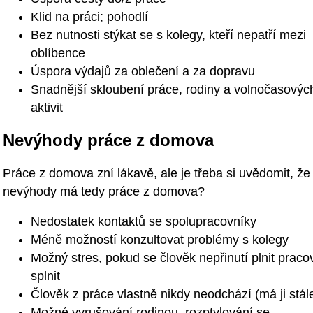
Klid na práci; pohodlí
Bez nutnosti stýkat se s kolegy, kteří nepatří mezi
oblíbence
Úspora výdajů za oblečení a za dopravu
Snadnější skloubení práce, rodiny a volnočasovýc
aktivit
Nevýhody práce z domova
Práce z domova zní lákavě, ale je třeba si uvědomit, že
nevýhody má tedy práce z domova?
Nedostatek kontaktů se spolupracovníky
Méně možností konzultovat problémy s kolegy
Možný stres, pokud se člověk nepřinutí plnit praco
splnit
Člověk z práce vlastně nikdy neodchází (má ji stá
Možné vyrušování rodinou, rozptylování se