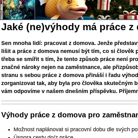
Jaké (ne)výhody má práce z
Sen mnoha lidí: pracovat z domova. Jenže představ
lišit a práce z domova nemusí být tím, co si člověk
třeba se smířit s tím, že tento způsob práce není pr
značné nároky nejen na zaměstnance, ale přizpůsobi
stranu s sebou práce z domova přináší i řadu výhod
zorganizovat tak, aby byla pro člověka skutečným b
vám odpovíme v našem dnešním příspěvku. Příjemn
Výhody práce z domova pro zaměstna
Možnost naplánovat si pracovní dobu dle svých po
Úspora cesty do/z práce