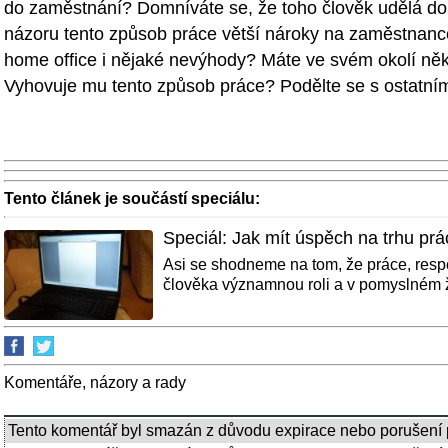
do zaměstnání? Domníváte se, že toho člověk udělá d
názoru tento způsob práce větší nároky na zaměstnanc
home office i nějaké nevýhody? Máte ve svém okolí ně
Vyhovuje mu tento způsob práce? Podělte se s ostatními
Tento článek je součástí speciálu:
Speciál: Jak mít úspěch na trhu prá
Asi se shodneme na tom, že práce, respe
člověka významnou roli a v pomyslném ž
Komentáře, názory a rady
Tento komentář byl smazán z důvodu expirace nebo porušení 