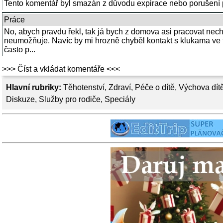
Tento komentář byl smazán z důvodu expirace nebo porušení p
Práce
No, abych pravdu řekl, tak já bych z domova asi pracovat necht
neumožňuje. Navíc by mi hrozně chyběl kontakt s klukama ve f
často p...
>>> Číst a vkládat komentáře <<<
Hlavní rubriky:
Těhotenství
,
Zdraví
,
Péče o dítě
,
Výchova dít
Diskuze
,
Služby pro rodiče
,
Speciály