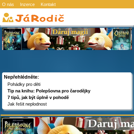
O nás
Inzerce
Kontakt
Nepřehlédněte:
Pohádky pro děti
Tip na knihu: Polepšovna pro čarodějky
7 tipů, jak být úplně v pohodě
Jak řešit neplodnost