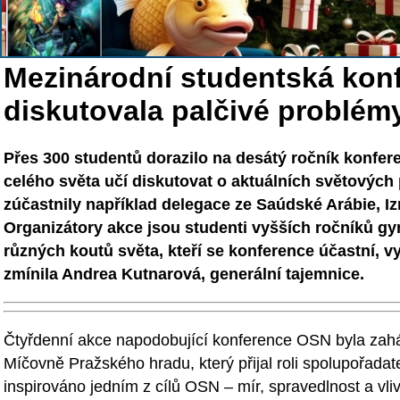
Mezinárodní studentská ko
diskutovala palčivé problém
Přes 300 studentů dorazilo na desátý ročník konfe
celého světa učí diskutovat o aktuálních světovýc
zúčastnily například delegace ze Saúdské Arábie, Izra
Organizátory akce jsou studenti vyšších ročníků g
různých koutů světa, kteří se konference účastní, v
zmínila Andrea Kutnarová, generální tajemnice.
Čtyřdenní akce napodobující konference OSN byla zahá
Míčovně Pražského hradu, který přijal roli spolupořadat
inspirováno jedním z cílů OSN – mír, spravedlnost a vliv