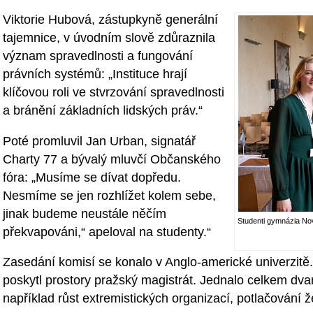
Viktorie Hubová, zástupkyně generální
tajemnice, v úvodním slově zdůraznila
význam spravedlnosti a fungování
právních systémů: „Instituce hrají
klíčovou roli ve stvrzování spravedlnosti
a bránění základních lidských práv.“
Poté promluvil Jan Urban, signatář
Charty 77 a bývalý mluvčí Občanského
fóra: „Musíme se dívat dopředu.
Nesmíme se jen rozhlížet kolem sebe,
jinak budeme neustále něčím
Studenti gymnázia No
překvapováni,“ apeloval na studenty.“
Zasedání komisí se konalo v Anglo-americké univerzitě
poskytl prostory pražský magistrát. Jednalo celkem dvan
například růst extremistických organizací, potlačování 