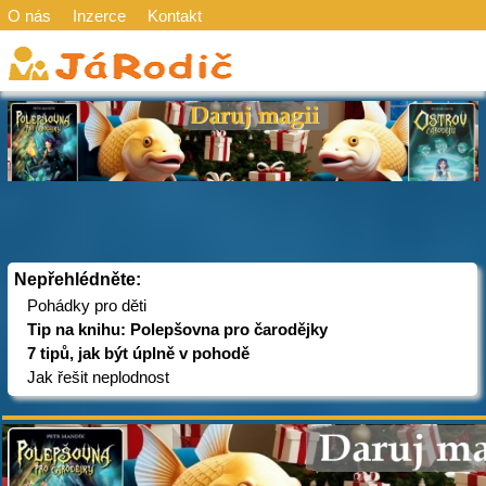
O nás
Inzerce
Kontakt
Nepřehlédněte:
Pohádky pro děti
Tip na knihu: Polepšovna pro čarodějky
7 tipů, jak být úplně v pohodě
Jak řešit neplodnost