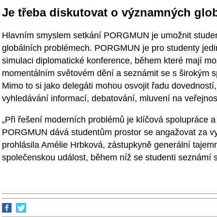
Je třeba diskutovat o významných glo
Hlavním smyslem setkání PORGMUN je umožnit studen
globálních problémech. PORGMUN je pro studenty jedine
simulaci diplomatické konference, během které mají m
momentálním světovém dění a seznámit se s širokým s
Mimo to si jako delegáti mohou osvojit řadu dovedností,
vyhledávání informací, debatování, mluvení na veřejnost
„Při řešení moderních problémů je klíčová spolupráce 
PORGMUN dává studentům prostor se angažovat za využ
prohlásila Amélie Hrbková, zástupkyně generální tajemn
společenskou událost, během níž se studenti seznámí s 