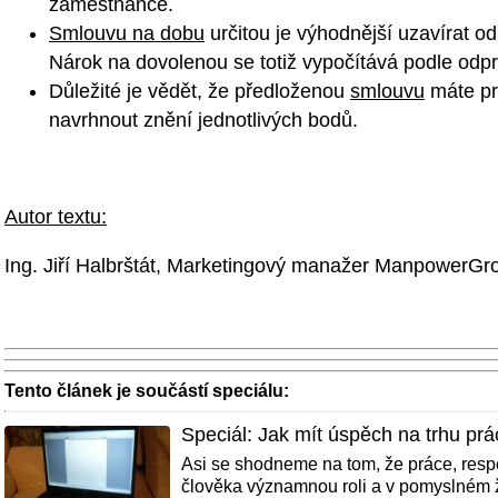
zaměstnance.
Smlouvu na dobu
určitou je výhodnější uzavírat o
Nárok na dovolenou se totiž vypočítává podle od
Důležité je vědět, že předloženou
smlouvu
máte pr
navrhnout znění jednotlivých bodů.
Autor textu:
Ing. Jiří Halbrštát, Marketingový manažer ManpowerGr
Tento článek je součástí speciálu:
Speciál: Jak mít úspěch na trhu prá
Asi se shodneme na tom, že práce, respe
člověka významnou roli a v pomyslném ž