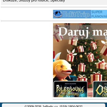
Diskuze
,
Služby pro rodiče
,
Speciály
©2009-2026 JaRodic.cz, ISSN 1804-0632