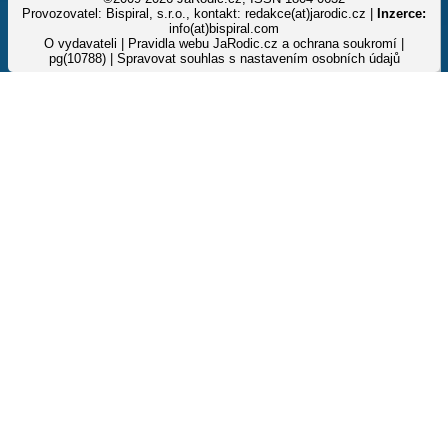
Provozovatel: Bispiral, s.r.o., kontakt: redakce(at)jarodic.cz |
Inzerce:
info(at)bispiral.com
O vydavateli
|
Pravidla webu JaRodic.cz a ochrana soukromí
|
pg(10788) |
Spravovat souhlas s nastavením osobních údajů