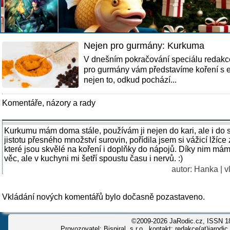
Nejen pro gurmány: Kurkuma
V dnešním pokračování speciálu redakc
pro gurmány vám představíme koření s 
nejen to, odkud pochází...
Komentáře, názory a rady
Kurkumu mám doma stále, používám ji nejen do kari, ale i do 
jistotu přesného množství surovin, pořídila jsem si vážicí lžíce
které jsou skvělé na koření i doplňky do nápojů. Díky nim má
věc, ale v kuchyni mi šetří spoustu času i nervů. :)
autor:
Hanka
| v
Vkládání nových komentářů bylo dočasně pozastaveno.
©2009-2026 JaRodic.cz, ISSN 1
Provozovatel: Bispiral, s.r.o., kontakt: redakce(at)jarodic