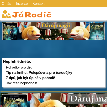
O nás
Inzerce
Kontakt
Nepřehlédněte:
Pohádky pro děti
Tip na knihu: Polepšovna pro čarodějky
7 tipů, jak být úplně v pohodě
Jak řešit neplodnost