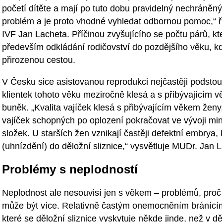
početí dítěte a mají po tuto dobu pravidelný nechráněný
problém a je proto vhodné vyhledat odbornou pomoc,“ ř
IVF Jan Lacheta. Příčinou zvyšujícího se počtu párů, kt
především odkládání rodičovství do pozdějšího věku, k
přirozenou cestou.
V Česku sice asistovanou reprodukci nejčastěji podstou
klientek tohoto věku meziročně klesá a s přibývajícím 
buněk. „Kvalita vajíček klesá s přibývajícím věkem ženy
vajíček schopných po oplození pokračovat ve vývoji min
složek. U starších žen vznikají častěji defektní embrya, 
(uhnízdění) do děložní sliznice,“ vysvětluje MUDr. Jan
Problémy s neplodností
Neplodnost ale nesouvisí jen s věkem – problémů, proč
může být více. Relativně častým onemocněním bránícím
které se děložní sliznice vyskytuje někde jinde, než v dě