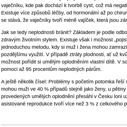
vaječníku, kde pak dochází k tvorbě cyst, což má negativn
Existuje více způsobů léčby, od hormonální až po chirurg
se stává, že vaječníky tvoří méně vajíček, která jsou zár
Jak se tedy neplodnosti bránit? Základem je podle odbo
zdravým životním stylem. Existuje však i možnost „pojistk
jednoduchou metodu, kdy si muž i žena mohou zamrazit
pozdějšímu využití. V případě ztráty plodnosti, ať už kv
možnost pořídit si umělým oplodněním vlastní dítě. V s
pomoci až 95 procentům neplodných párům.
A ještě několik čísel: Problémy s početím potomka řeš
mohou muži ve 40 % případů stejně jako ženy, u pětiny
provedených umělých oplodnění přesáhl v Česku loni u
asistované reprodukce tvoří více než 3 % z celkového p