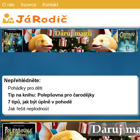
O nás
Inzerce
Kontakt
Nepřehlédněte:
Pohádky pro děti
Tip na knihu: Polepšovna pro čarodějky
7 tipů, jak být úplně v pohodě
Jak řešit neplodnost