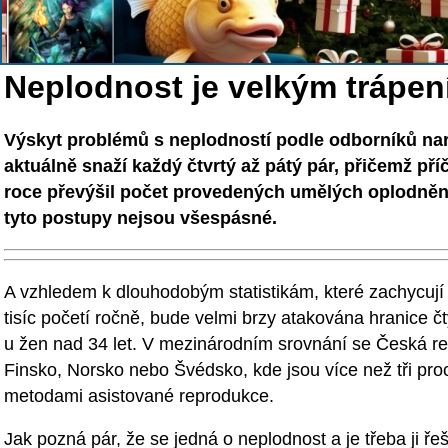
Neplodnost je velkým trápe
Výskyt problémů s neplodností podle odborníků na
aktuálně snaží každý čtvrtý až pátý pár, přičemž př
roce převýšil počet provedených umělých oplodnění u
tyto postupy nejsou všespásné.
A vzhledem k dlouhodobým statistikám, které zachycují 
tisíc početí ročně, bude velmi brzy atakována hranice čty
u žen nad 34 let. V mezinárodním srovnání se Česká re
Finsko, Norsko nebo Švédsko, kde jsou více než tři pr
metodami asistované reprodukce.
Jak pozná pár, že se jedná o neplodnost a je třeba ji ře