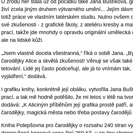
U zrodu her stála už od počátku také Jana Buštíková, gra
živí zcela jiným druhem výtvarného umění... Jejím dávný
totiž práce ve vlastním tatérském studiu. Nutno ovšem d
své zkušenosti - z grafické školy, z ateliéru kresby a ma
prací, takže jde mnohdy o opravdu originální umělecká d
ale na lidské kůži.
„Jsem vlastně docela všestranná,“ říká o sobě Jana. „By
čarodějky Alice a skvělá zkušenost! Věnuji se však také 
tetování. Lidé jej často podceňují, ale já to vnímám tak,
vyjádření,“ dodává.
I grafiku knihy, konkrétně její obálku, vytvořila Jana Bu
prací, a tak mě hodně potěšilo, že mi letos v létě na tvo
dodává: „K Aliciným příběhům její grafika prostě patří, 
čarodějky, magická města nebo třeba postavy čarodějů č
Kniha Polepšovna pro čarodějky o rozsahu 240 stran vyc