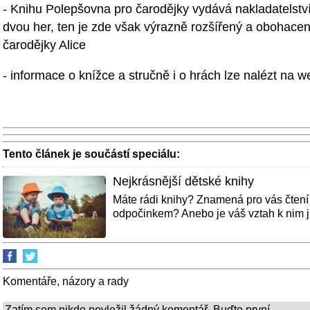
- Knihu Polepšovna pro čarodějky vydává nakladatelstv
dvou her, ten je zde však výrazně rozšířený a obohace
čarodějky Alice
- informace o knížce a stručně i o hrách lze nalézt na 
Tento článek je součástí speciálu:
Nejkrásnější dětské knihy
Máte rádi knihy? Znamená pro vás čten
odpočinkem? Anebo je váš vztah k nim jin
Komentáře, názory a rady
Zatím sem nikdo nevložil žádný komentář. Buďte první...