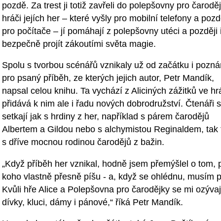
pozdě. Za trest ji totiž zavřeli do polepšovny pro čaroděj
hráči jejích her – které vyšly pro mobilní telefony a pozdě
pro počítače – jí pomáhají z polepšovny utéci a později 
bezpečně projít zákoutími světa magie.
Spolu s tvorbou scénářů vznikaly už od začátku i pozn
pro psaný příběh, ze kterých jejich autor, Petr Mandík,
napsal celou knihu. Ta vychází z Aliciných zážitků ve hr
přidává k nim ale i řadu nových dobrodružství. Čtenáři s
setkají jak s hrdiny z her, například s párem čarodějů
Albertem a Gildou nebo s alchymistou Reginaldem, tak 
s dříve mocnou rodinou čarodějů z bažin.
„Když příběh her vznikal, hodně jsem přemýšlel o tom, 
koho vlastně přesně píšu - a, když se ohlédnu, musím p
Kvůli hře Alice a Polepšovna pro čarodějky se mi ozývají 
dívky, kluci, dámy i pánové,“ říká Petr Mandík.