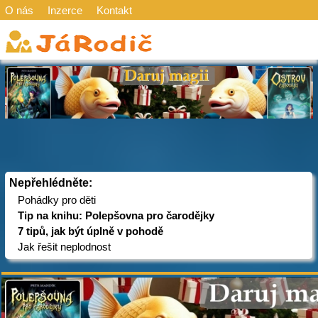
O nás
Inzerce
Kontakt
Nepřehlédněte:
Pohádky pro děti
Tip na knihu: Polepšovna pro čarodějky
7 tipů, jak být úplně v pohodě
Jak řešit neplodnost