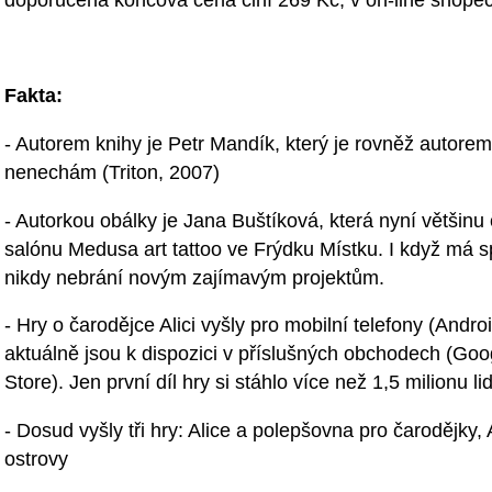
doporučená koncová cena činí 269 Kč, v on-line shopech
Fakta:
- Autorem knihy je Petr Mandík, který je rovněž autorem 
nenechám (Triton, 2007)
- Autorkou obálky je Jana Buštíková, která nyní většin
salónu Medusa art tattoo ve Frýdku Místku. I když má s
nikdy nebrání novým zajímavým projektům.
- Hry o čarodějce Alici vyšly pro mobilní telefony (Andr
aktuálně jsou k dispozici v příslušných obchodech (Goog
Store). Jen první díl hry si stáhlo více než 1,5 milionu li
- Dosud vyšly tři hry: Alice a polepšovna pro čarodějky,
ostrovy