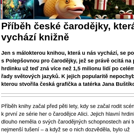
Příběh české čarodějky, kter
vychází knižně
Jen s málokterou knihou, která u nás vychází, se poj
s Polepšovnou pro čarodějky, jež se právě ocitá na p
hrdinku už teď zná více než 1,5 milionu lidí po celé
řady světových jazyků. K jejich popularitě nepochyb
kterou stvořila česká grafička a tatérka Jana Buštík
Příběh knihy začal před pěti lety, kdy se začal rodit scé
k první ze série her o čarodějce Alici. Jejich hlavní hrdi
dlouho neměla o svých čarodějných schopnostech ani t
nejmenší tušení – a když se o nich dozvěděla, bylo už