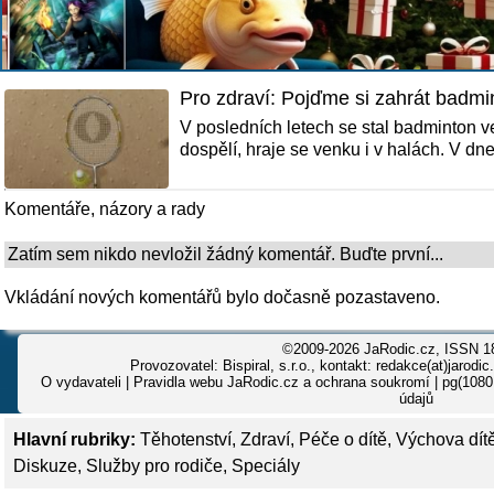
Pro zdraví: Pojďme si zahrát badmi
V posledních letech se stal badminton ve
dospělí, hraje se venku i v halách. V dn
Komentáře, názory a rady
Zatím sem nikdo nevložil žádný komentář. Buďte první...
Vkládání nových komentářů bylo dočasně pozastaveno.
©2009-2026 JaRodic.cz, ISSN 1
Provozovatel: Bispiral, s.r.o., kontakt: redakce(at)jarodic
O vydavateli
|
Pravidla webu JaRodic.cz a ochrana soukromí
| pg(1080
údajů
Hlavní rubriky:
Těhotenství
,
Zdraví
,
Péče o dítě
,
Výchova dít
Diskuze
,
Služby pro rodiče
,
Speciály