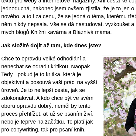
textů pro weby a internetové magazíny. Ani cesta ke co
jednoduchá, nakonec jsem ovšem zjistila, že je to jen o
nového, a to i za cenu, že se jedná o téma, kterému t
něm nikdy nepsala. Vše se dá nastudovat, vyzkoušet a
mých blogů Knižní kavárna a Bláznivá máma.
Jak složité dojít až tam, kde dnes jste?
Chce to opravdu velké odhodlání a
nenechat se odradit kritikou. Naopak.
Tedy - pokud je to kritika, která je
objektivní a posouvá vaši práci na vyšší
úroveň. Je to nejlepší cesta, jak se
zdokonalovat. A kdo chce být ve svém
oboru opravdu dobrý, neměl by tento
proces přehlížet, ať už se psaním živí,
nebo je teprve na začátku. To platí jak
pro copywriting, tak pro psaní knih.