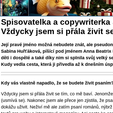
Spisovatelka a copywriterka
Vždycky jsem si přála živit s
Její pravé jméno možná nebudete znát, ale pseudony
Sabina Huřťáková, píšící pod jménem Anna Beatrix 
děti i dospělé a také díky nim si splnila svůj velký se
Kudy vedla cesta, která ji přivedla až k dnešním ú
Kdy vás vlastně napadlo, že se budete živit psaním
Vždycky jsem si přála živit se tím, co mě baví. Jenom
(usmívá se). Nakonec jsem ale přece jen zjistila, že psan
dokážu uživit. Neživí mě ale zatím psaní románů, nýbrž 