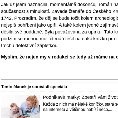
Jak už jsem naznačila, momentálně dokončuji román na p
současnost s minulostí. Zavede čtenáře do Českého Kr
1742. Prozradím, že děj se bude točit kolem archeologick
nejspíš pohřbeni jako upíři. A také kolem jedné zajímav
děsila své poddané. Byla považována za upírku. Tato kn
podzim se mohou moji čtenáři těšit na další knížku pro 
trochu detektivní zápletkou.
Myslím, že nejen my v redakci se tedy už máme na co
Tento článek je součástí speciálu:
Podnikavé matky: Zpestří vám život
Každá z nich má nějaké koníčky, stará s
na internetu a většinou nabízí něco,...