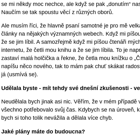
se mi někdy moc nechce, ale když se pak „donutím“ nast
Naučím se tak spoustu věcí z různých oborů.
Ale musím říci, že hlavně psaní samotné je pro mě velká
články na nějakých významných webech. Když mi píšou č
že se jim líbil. A samozřejmě když mi píšou čtenáři mýc
internetu, že četli mou knihu a že se jim líbila. To je na
zastaví malá holčička a řekne, že četla mou knížku o „Č
napíšu něco nového, tak to mám pak chuť skákat radostí
já (usmívá se).
Udělala byste - mít tehdy své dnešní zkušenosti - v
Neudělala bych jinak asi nic. Věřím, že v mém případě 
všechno potřebovalo svůj čas. Kdybych se na úroveň, k
bych si toho tolik nevážila a dělala více chyb.
Jaké plány máte do budoucna?