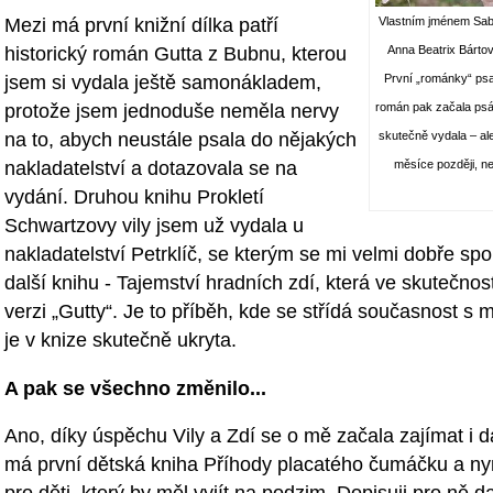
Mezi má první knižní dílka patří
Vlastním jménem Sab
historický román Gutta z Bubnu, kterou
Anna Beatrix Bártová
jsem si vydala ještě samonákladem,
První „románky“ psa
protože jsem jednoduše neměla nervy
román pak začala psát
na to, abych neustále psala do nějakých
skutečně vydala – ale
nakladatelství a dotazovala se na
měsíce později, ne
vydání. Druhou knihu Prokletí
Schwartzovy vily jsem už vydala u
nakladatelství Petrklíč, se kterým se mi velmi dobře spol
další knihu - Tajemství hradních zdí, která ve skutečno
verzi „Gutty“. Je to příběh, kde se střídá současnost s
je v knize skutečně ukryta.
A pak se všechno změnilo...
Ano, díky úspěchu Vily a Zdí se o mě začala zajímat i da
má první dětská kniha Příhody placatého čumáčku a n