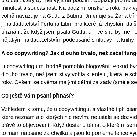
pro děti, který by měl vyjít na podzim. Dopisuji pro ně d
minulost a současnost. Na podzim loňského roku pak vyš
volně navazuje na Guttu z Bubnu. Jmenuje se Žena tří m
ji nakladatelství Fortuna Libri, pro které již chystám da
přiznám, že když jsem psala Guttu, ani ve snu by mě n
nějakým nakladatelstvím podepsané smlouvy na knihy i
A co copywriting? Jak dlouho trvalo, než začal fung
U copywritingu mi hodně pomohlo blogování. Pokud byc
dlouho trvalo, než jsem si vytvořila klientelu, která je sc
roky. Ovšem se dvěma malými dětmi za zády (směje se
Co ještě vám psaní přináší?
Vzhledem k tomu, že u copywritingu, a vlastně i při psan
které neznám a o kterých nic nevím, neustále se dozv
právě to objevování. Když dostanu téma, o kterém jsem p
to mám napsané za chvilku a jsou to poměrně lehce vy