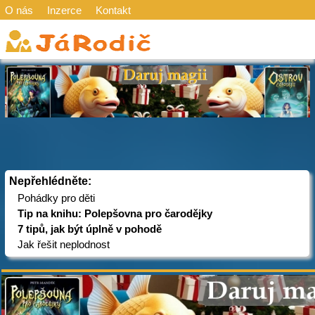
O nás
Inzerce
Kontakt
Nepřehlédněte:
Pohádky pro děti
Tip na knihu: Polepšovna pro čarodějky
7 tipů, jak být úplně v pohodě
Jak řešit neplodnost