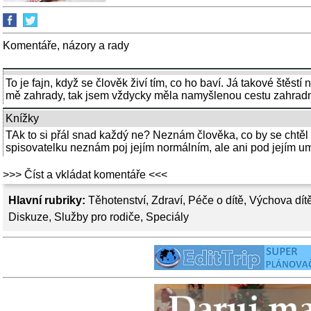
Komentáře, názory a rady
To je fajn, když se člověk živí tím, co ho baví. Já takové štěstí
mě zahrady, tak jsem vždycky měla namyšlenou cestu zahradní 
Knížky
TAk to si přál snad každý ne? Neznám člověka, co by se chtěl ž
spisovatelku neznám poj jejím normálním, ale ani pod jejím u
>>> Číst a vkládat komentáře <<<
Hlavní rubriky:
Těhotenství
,
Zdraví
,
Péče o dítě
,
Výchova dít
Diskuze
,
Služby pro rodiče
,
Speciály