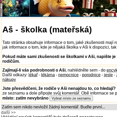
Aš - školka (mateřská)
Tato stránka obsahuje informace o tom, jaké zkušenosti mají 
jak informace o tom, kde je nějaká školka v Aši k dispozici, tak
Pokud máte sami zkušenosti se školkami v Aši, napište je
rodičům.
Zajímají-li vás podrobnosti o Aši
, nahlédněte sem - do
encyk
Další odkazy:
lékař
-
lékárna
-
nemocnice
-
porodnice
-
jesle
-
nákupy
Jste přesvědčeni, že rodiče v Aši nenajdou to, co hledají?
ze seznamu a dole připojte svůj komentář. Obě informace se
místo:
zatím nevybráno
Zatím sem nikdo nevložil žádný komentář. Buďte první...
další >>