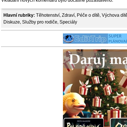
Vkládání nových komentářů bylo dočasně pozastaveno.
Hlavní rubriky:
Těhotenství
,
Zdraví
,
Péče o dítě
,
Výchova dít
Diskuze
,
Služby pro rodiče
,
Speciály