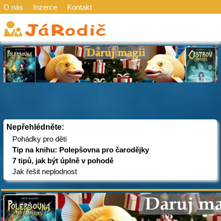
O nás
Inzerce
Kontakt
Nepřehlédněte:
Pohádky pro děti
Tip na knihu: Polepšovna pro čarodějky
7 tipů, jak být úplně v pohodě
Jak řešit neplodnost