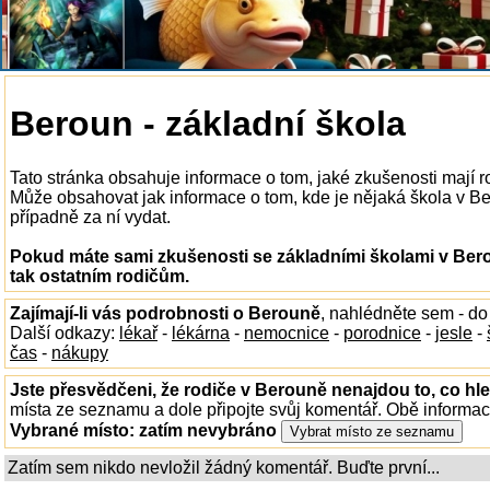
Beroun - základní škola
Tato stránka obsahuje informace o tom, jaké zkušenosti mají 
Může obsahovat jak informace o tom, kde je nějaká škola v Bero
případně za ní vydat.
Pokud máte sami zkušenosti se základními školami v Bero
tak ostatním rodičům.
Zajímají-li vás podrobnosti o Berouně
, nahlédněte sem - d
Další odkazy:
lékař
-
lékárna
-
nemocnice
-
porodnice
-
jesle
-
čas
-
nákupy
Jste přesvědčeni, že rodiče v Berouně nenajdou to, co hle
místa ze seznamu a dole připojte svůj komentář. Obě informa
Vybrané místo:
zatím nevybráno
Zatím sem nikdo nevložil žádný komentář. Buďte první...