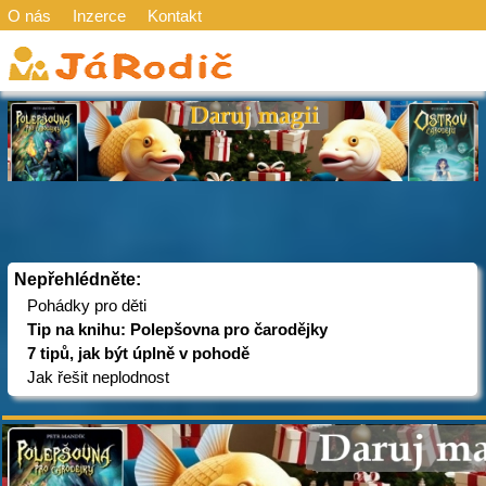
O nás
Inzerce
Kontakt
Nepřehlédněte:
Pohádky pro děti
Tip na knihu: Polepšovna pro čarodějky
7 tipů, jak být úplně v pohodě
Jak řešit neplodnost