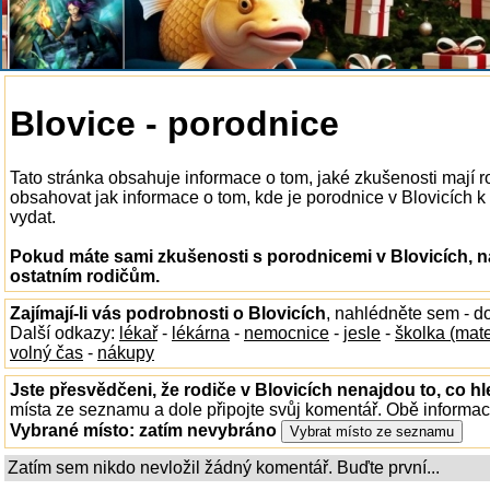
Blovice - porodnice
Tato stránka obsahuje informace o tom, jaké zkušenosti mají r
obsahovat jak informace o tom, kde je porodnice v Blovicích k d
vydat.
Pokud máte sami zkušenosti s porodnicemi v Blovicích, n
ostatním rodičům.
Zajímají-li vás podrobnosti o Blovicích
, nahlédněte sem - d
Další odkazy:
lékař
-
lékárna
-
nemocnice
-
jesle
-
školka (mat
volný čas
-
nákupy
Jste přesvědčeni, že rodiče v Blovicích nenajdou to, co hl
místa ze seznamu a dole připojte svůj komentář. Obě informa
Vybrané místo:
zatím nevybráno
Zatím sem nikdo nevložil žádný komentář. Buďte první...