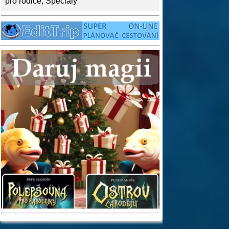
pro rodiče
,
Speciály