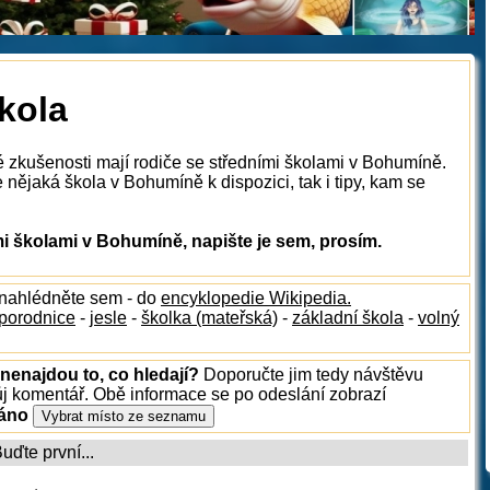
kola
é zkušenosti mají rodiče se středními školami v Bohumíně.
nějaká škola v Bohumíně k dispozici, tak i tipy, kam se
i školami v Bohumíně, napište je sem, prosím.
 nahlédněte sem - do
encyklopedie Wikipedia.
porodnice
-
jesle
-
školka (mateřská)
-
základní škola
-
volný
nenajdou to, co hledají?
Doporučte jim tedy návštěvu
ůj komentář. Obě informace se po odeslání zobrazí
ráno
ďte první...