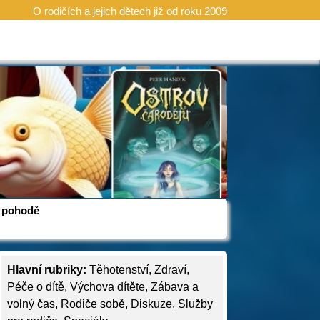
O rodičích a jejich dětech již od roku 2009
 v pohodě
Hlavní rubriky:
Těhotenství
,
Zdraví
,
Péče o dítě
,
Výchova dítěte
,
Zábava a
volný čas
,
Rodiče sobě
,
Diskuze
,
Služby