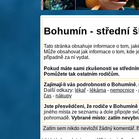
Bohumín - střední š
Tato stránka obsahuje informace o tom, jak
Může obsahovat jak informace o tom, kde je 
případně za ní vydat.
Pokud máte sami zkušenosti se středním
Pomůžete tak ostatním rodičům.
Zajímají-li vás podrobnosti o Bohumíně
,
Další odkazy:
lékař
-
lékárna
-
nemocnice
-
čas
-
nákupy
Jste přesvědčeni, že rodiče v Bohumíně 
jiného místa ze seznamu a dole připojte sv
pohromadě.
Vybrané místo:
zatím nevyb
Zatím sem nikdo nevložil žádný komentář. Bu