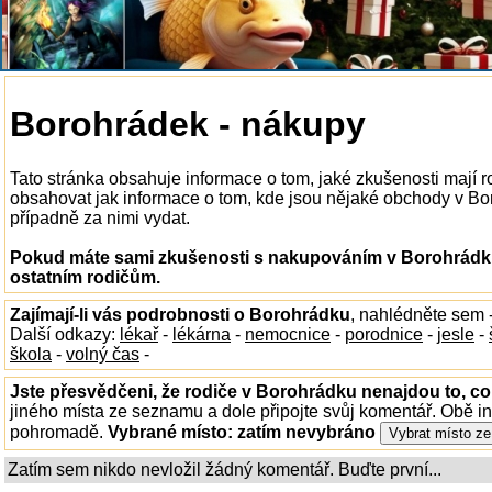
Borohrádek - nákupy
Tato stránka obsahuje informace o tom, jaké zkušenosti mají
obsahovat jak informace o tom, kde jsou nějaké obchody v Boro
případně za nimi vydat.
Pokud máte sami zkušenosti s nakupováním v Borohrádku,
ostatním rodičům.
Zajímají-li vás podrobnosti o Borohrádku
, nahlédněte sem 
Další odkazy:
lékař
-
lékárna
-
nemocnice
-
porodnice
-
jesle
-
škola
-
volný čas
-
Jste přesvědčeni, že rodiče v Borohrádku nenajdou to, co
jiného místa ze seznamu a dole připojte svůj komentář. Obě i
pohromadě.
Vybrané místo:
zatím nevybráno
Zatím sem nikdo nevložil žádný komentář. Buďte první...