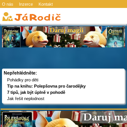
O nás
Inzerce
Kontakt
Nepřehlédněte:
Pohádky pro děti
Tip na knihu: Polepšovna pro čarodějky
7 tipů, jak být úplně v pohodě
Jak řešit neplodnost