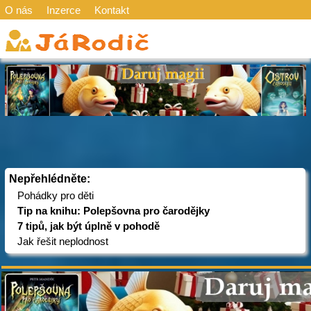
O nás
Inzerce
Kontakt
Nepřehlédněte:
Pohádky pro děti
Tip na knihu: Polepšovna pro čarodějky
7 tipů, jak být úplně v pohodě
Jak řešit neplodnost