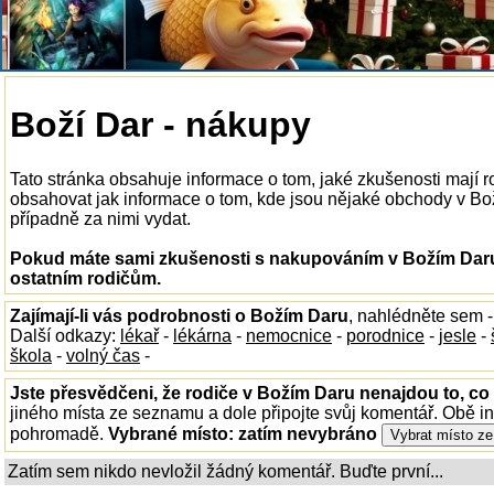
Boží Dar - nákupy
Tato stránka obsahuje informace o tom, jaké zkušenosti mají
obsahovat jak informace o tom, kde jsou nějaké obchody v Boží
případně za nimi vydat.
Pokud máte sami zkušenosti s nakupováním v Božím Daru,
ostatním rodičům.
Zajímají-li vás podrobnosti o Božím Daru
, nahlédněte sem 
Další odkazy:
lékař
-
lékárna
-
nemocnice
-
porodnice
-
jesle
-
škola
-
volný čas
-
Jste přesvědčeni, že rodiče v Božím Daru nenajdou to, co 
jiného místa ze seznamu a dole připojte svůj komentář. Obě i
pohromadě.
Vybrané místo:
zatím nevybráno
Zatím sem nikdo nevložil žádný komentář. Buďte první...