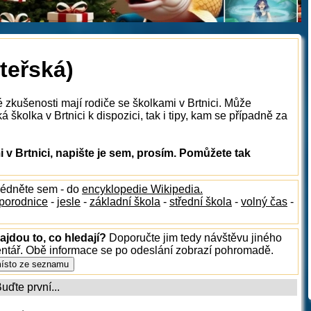
teřská)
 zkušenosti mají rodiče se školkami v Brtnici. Může
 školka v Brtnici k dispozici, tak i tipy, kam se případně za
v Brtnici, napište je sem, prosím. Pomůžete tak
lédněte sem - do
encyklopedie Wikipedia.
porodnice
-
jesle
-
základní škola
-
střední škola
-
volný čas
-
ajdou to, co hledají?
Doporučte jim tedy návštěvu jiného
entář. Obě informace se po odeslání zobrazí pohromadě.
ďte první...