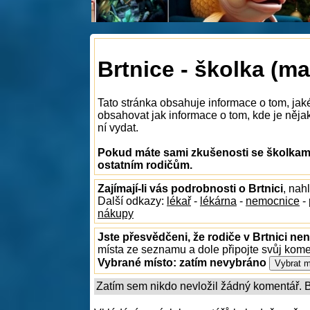
Brtnice - školka (ma
Tato stránka obsahuje informace o tom, jaké
obsahovat jak informace o tom, kde je nějaká
ní vydat.
Pokud máte sami zkušenosti se školkami 
ostatním rodičům.
Zajímají-li vás podrobnosti o Brtnici
, nah
Další odkazy:
lékař
-
lékárna
-
nemocnice
-
nákupy
Jste přesvědčeni, že rodiče v Brtnici nen
místa ze seznamu a dole připojte svůj kom
Vybrané místo:
zatím nevybráno
Zatím sem nikdo nevložil žádný komentář. Bu