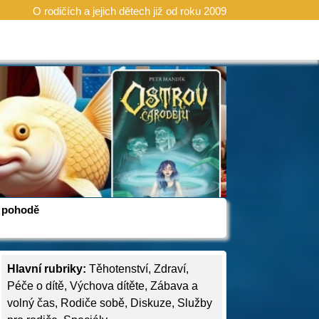
O rodičích a jejich dětech již od roku 2009
 v pohodě
Hlavní rubriky:
Těhotenství
,
Zdraví
,
Péče o dítě
,
Výchova dítěte
,
Zábava a
volný čas
,
Rodiče sobě
,
Diskuze
,
Služby