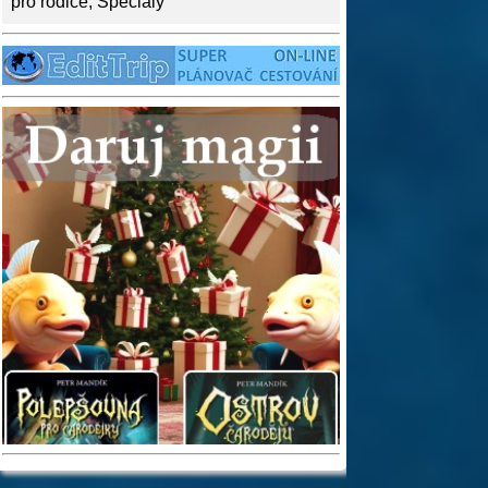
pro rodiče
,
Speciály