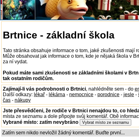
Brtnice - základní škola
Tato stránka obsahuje informace o tom, jaké zkušenosti mají ro
Může obsahovat jak informace o tom, kde je nějaká škola v Brtni
za ní vydat.
Pokud máte sami zkušenosti se základními školami v Brtni
tak ostatním rodičům.
Zajímají-li vás podrobnosti o Brtnici
, nahlédněte sem - do
e
Další odkazy:
lékař
-
lékárna
-
nemocnice
-
porodnice
-
jesle
-
čas
-
nákupy
Jste přesvědčeni, že rodiče v Brtnici nenajdou to, co hleda
místa ze seznamu a dole připojte svůj komentář. Obě informa
Vybrané místo:
zatím nevybráno
Zatím sem nikdo nevložil žádný komentář. Buďte první...