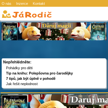
O nás
Inzerce
Kontakt
Nepřehlédněte:
Pohádky pro děti
Tip na knihu: Polepšovna pro čarodějky
7 tipů, jak být úplně v pohodě
Jak řešit neplodnost