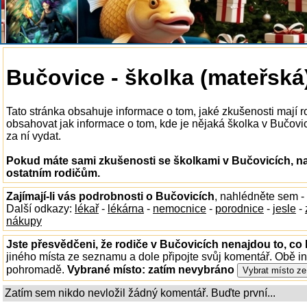
Bučovice - školka (mateřská
Tato stránka obsahuje informace o tom, jaké zkušenosti mají 
obsahovat jak informace o tom, kde je nějaká školka v Bučovicí
za ní vydat.
Pokud máte sami zkušenosti se školkami v Bučovicích, na
ostatním rodičům.
Zajímají-li vás podrobnosti o Bučovicích
, nahlédněte sem -
Další odkazy:
lékař
-
lékárna
-
nemocnice
-
porodnice
-
jesle
-
nákupy
Jste přesvědčeni, že rodiče v Bučovicích nenajdou to, co 
jiného místa ze seznamu a dole připojte svůj komentář. Obě i
pohromadě.
Vybrané místo:
zatím nevybráno
Zatím sem nikdo nevložil žádný komentář. Buďte první...