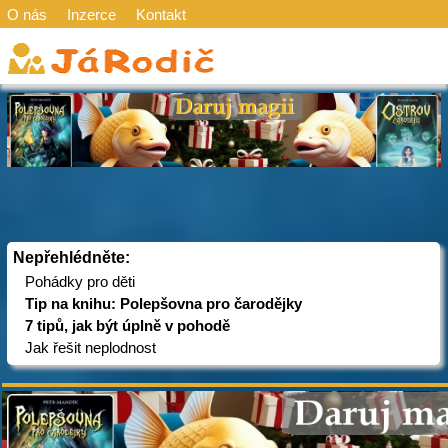
O nás
Inzerce
Kontakt
Nepřehlédněte:
Pohádky pro děti
Tip na knihu: Polepšovna pro čarodějky
7 tipů, jak být úplně v pohodě
Jak řešit neplodnost