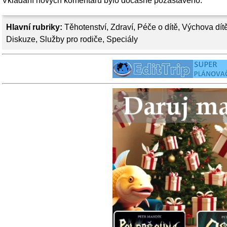
Vkládání nových komentářů bylo dočasně pozastaveno.
Hlavní rubriky:
Těhotenství
,
Zdraví
,
Péče o dítě
,
Výchova dít
Diskuze
,
Služby pro rodiče
,
Speciály