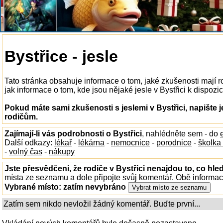
Bystřice - jesle
Tato stránka obsahuje informace o tom, jaké zkušenosti mají r
jak informace o tom, kde jsou nějaké jesle v Bystřici k dispozici
Pokud máte sami zkušenosti s jeslemi v Bystřici, napište 
rodičům.
Zajímají-li vás podrobnosti o Bystřici
, nahlédněte sem - do
Další odkazy:
lékař
-
lékárna
-
nemocnice
-
porodnice
-
školka
-
volný čas
-
nákupy
Jste přesvědčeni, že rodiče v Bystřici nenajdou to, co hled
místa ze seznamu a dole připojte svůj komentář. Obě informa
Vybrané místo:
zatím nevybráno
Zatím sem nikdo nevložil žádný komentář. Buďte první...