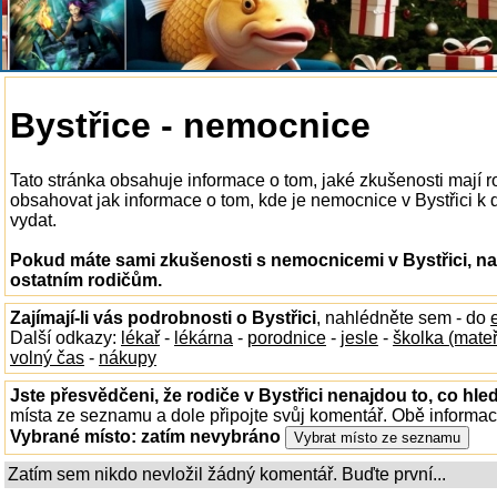
Bystřice - nemocnice
Tato stránka obsahuje informace o tom, jaké zkušenosti mají 
obsahovat jak informace o tom, kde je nemocnice v Bystřici k di
vydat.
Pokud máte sami zkušenosti s nemocnicemi v Bystřici, na
ostatním rodičům.
Zajímají-li vás podrobnosti o Bystřici
, nahlédněte sem - do
Další odkazy:
lékař
-
lékárna
-
porodnice
-
jesle
-
školka (mate
volný čas
-
nákupy
Jste přesvědčeni, že rodiče v Bystřici nenajdou to, co hled
místa ze seznamu a dole připojte svůj komentář. Obě informa
Vybrané místo:
zatím nevybráno
Zatím sem nikdo nevložil žádný komentář. Buďte první...