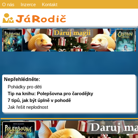
O nás
Inzerce
Kontakt
Nepřehlédněte:
Pohádky pro děti
Tip na knihu: Polepšovna pro čarodějky
7 tipů, jak být úplně v pohodě
Jak řešit neplodnost