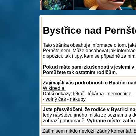
Bystřice nad Pernšt
Tato stránka obsahuje informace o tom, jaké
Pernštejnem. Může obsahovat jak informace 
dispozici, tak i tipy, kam se případně za nim
Pokud máte sami zkušenosti s jeslemi v 
Pomůžete tak ostatním rodičům.
Zajímají-li vás podrobnosti o Bystřici n
Wikipedia.
Další odkazy:
lékař
-
lékárna
-
nemocnice
-
-
volný čas
-
nákupy
Jste přesvědčeni, že rodiče v Bystřici n
tedy návštěvu jiného místa ze seznamu a do
zobrazí pohromadě.
Vybrané místo:
zatím
Zatím sem nikdo nevložil žádný komentář. Bu