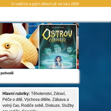
O rodičích a jejich dětech již od roku 2009
 v pohodě
Hlavní rubriky:
Těhotenství
,
Zdraví
,
Péče o dítě
,
Výchova dítěte
,
Zábava a
volný čas
,
Rodiče sobě
,
Diskuze
,
Služby