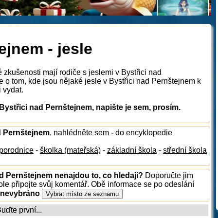
ejnem - jesle
 zkušenosti mají rodiče s jeslemi v Bystřici nad
o tom, kde jsou nějaké jesle v Bystřici nad Pernštejnem k
i vydat.
Bystřici nad Pernštejnem, napište je sem, prosím.
ad Pernštejnem
, nahlédněte sem - do
encyklopedie
porodnice
-
školka (mateřská)
-
základní škola
-
střední škola
ad Pernštejnem nenajdou to, co hledají?
Doporučte jim
le připojte svůj komentář. Obě informace se po odeslání
 nevybráno
ďte první...