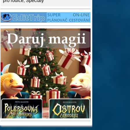
pro rodiče
,
Speciály