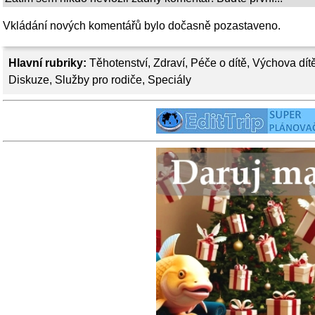
Vkládání nových komentářů bylo dočasně pozastaveno.
Hlavní rubriky:
Těhotenství
,
Zdraví
,
Péče o dítě
,
Výchova dít
Diskuze
,
Služby pro rodiče
,
Speciály