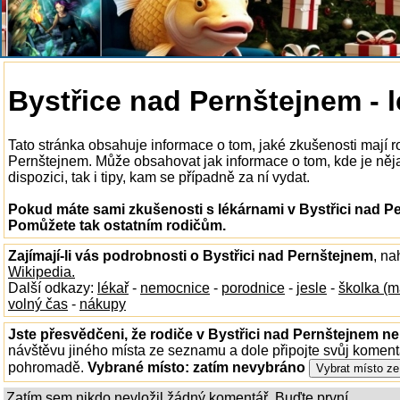
Bystřice nad Pernštejnem - 
Tato stránka obsahuje informace o tom, jaké zkušenosti mají ro
Pernštejnem. Může obsahovat jak informace o tom, kde je něja
dispozici, tak i tipy, kam se případně za ní vydat.
Pokud máte sami zkušenosti s lékárnami v Bystřici nad Pe
Pomůžete tak ostatním rodičům.
Zajímají-li vás podrobnosti o Bystřici nad Pernštejnem
, na
Wikipedia.
Další odkazy:
lékař
-
nemocnice
-
porodnice
-
jesle
-
školka (m
volný čas
-
nákupy
Jste přesvědčeni, že rodiče v Bystřici nad Pernštejnem ne
návštěvu jiného místa ze seznamu a dole připojte svůj koment
pohromadě.
Vybrané místo:
zatím nevybráno
Zatím sem nikdo nevložil žádný komentář. Buďte první...