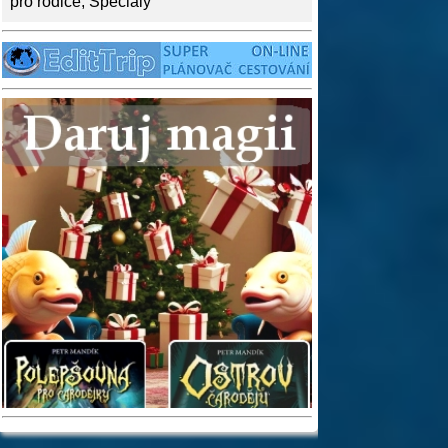
pro rodiče
,
Speciály