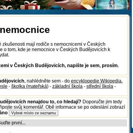
 nemocnice
ké zkušenosti mají rodiče s nemocnicemi v Českých
e o tom, kde je nemocnice v Českých Budějovicích k
ydat.
mi v Českých Budějovicích, napište je sem, prosím.
udějovicích
, nahlédněte sem - do
encyklopedie Wikipedia.
esle
-
školka (mateřská)
-
základní škola
-
střední škola
-
udějovicích nenajdou to, co hledají?
Doporučte jim tedy
ipojte svůj komentář. Obě informace se po odeslání zobrazí
ráno
ďte první...