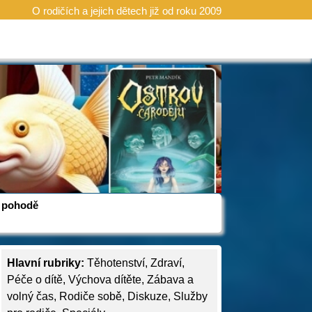
O rodičích a jejich dětech již od roku 2009
 v pohodě
Hlavní rubriky:
Těhotenství
,
Zdraví
,
Péče o dítě
,
Výchova dítěte
,
Zábava a
volný čas
,
Rodiče sobě
,
Diskuze
,
Služby