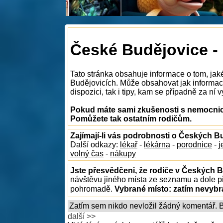
České Budějovice -
Tato stránka obsahuje informace o tom, ja
Budějovicích. Může obsahovat jak informac
dispozici, tak i tipy, kam se případně za ní v
Pokud máte sami zkušenosti s nemocnice
Pomůžete tak ostatním rodičům.
Zajímají-li vás podrobnosti o Českých B
Další odkazy:
lékař
-
lékárna
-
porodnice
-
j
volný čas
-
nákupy
Jste přesvědčeni, že rodiče v Českých B
návštěvu jiného místa ze seznamu a dole př
pohromadě.
Vybrané místo:
zatím nevyb
Zatím sem nikdo nevložil žádný komentář. Bu
další >>