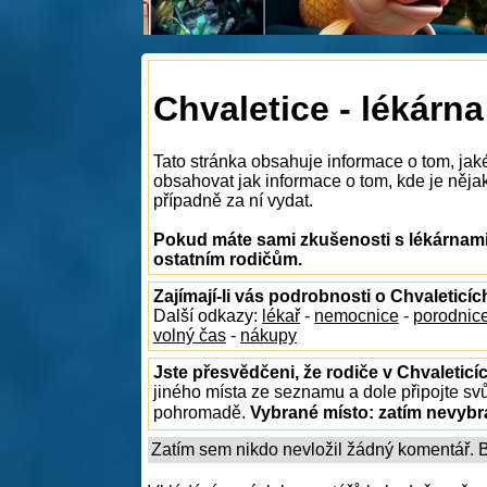
Chvaletice - lékárna
Tato stránka obsahuje informace o tom, jak
obsahovat jak informace o tom, kde je nějaká
případně za ní vydat.
Pokud máte sami zkušenosti s lékárnami 
ostatním rodičům.
Zajímají-li vás podrobnosti o Chvaleticíc
Další odkazy:
lékař
-
nemocnice
-
porodnic
volný čas
-
nákupy
Jste přesvědčeni, že rodiče v Chvaleticí
jiného místa ze seznamu a dole připojte sv
pohromadě.
Vybrané místo:
zatím nevyb
Zatím sem nikdo nevložil žádný komentář. Bu