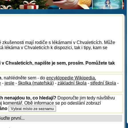
é zkušenosti mají rodiče s lékárnami v Chvaleticích. Může
 lékárna v Chvaleticích k dispozici, tak i tipy, kam se
v Chvaleticích, napište je sem, prosím. Pomůžete tak
h
, nahlédněte sem - do
encyklopedie Wikipedia.
e
-
jesle
-
školka (mateřská)
-
základní škola
-
střední škola
-
ch nenajdou to, co hledají?
Doporučte jim tedy návštěvu
ůj komentář. Obě informace se po odeslání zobrazí
ráno
ďte první...