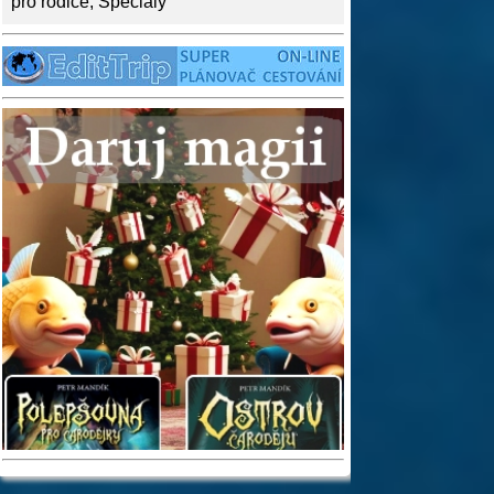
pro rodiče
,
Speciály