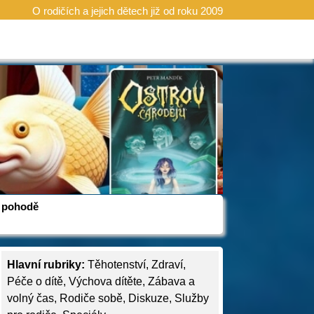
O rodičích a jejich dětech již od roku 2009
 v pohodě
Hlavní rubriky:
Těhotenství
,
Zdraví
,
Péče o dítě
,
Výchova dítěte
,
Zábava a
volný čas
,
Rodiče sobě
,
Diskuze
,
Služby