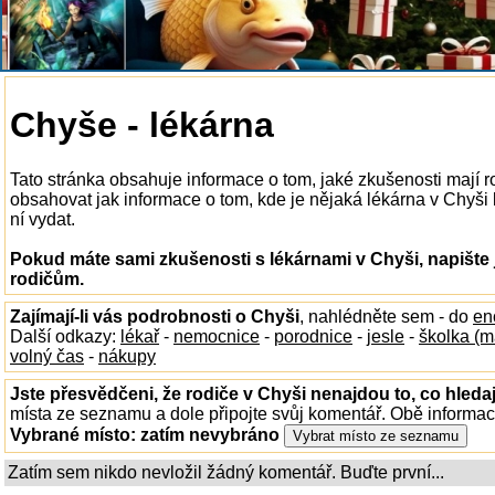
Chyše - lékárna
Tato stránka obsahuje informace o tom, jaké zkušenosti mají 
obsahovat jak informace o tom, kde je nějaká lékárna v Chyši k 
ní vydat.
Pokud máte sami zkušenosti s lékárnami v Chyši, napište 
rodičům.
Zajímají-li vás podrobnosti o Chyši
, nahlédněte sem - do
en
Další odkazy:
lékař
-
nemocnice
-
porodnice
-
jesle
-
školka (m
volný čas
-
nákupy
Jste přesvědčeni, že rodiče v Chyši nenajdou to, co hledaj
místa ze seznamu a dole připojte svůj komentář. Obě informa
Vybrané místo:
zatím nevybráno
Zatím sem nikdo nevložil žádný komentář. Buďte první...