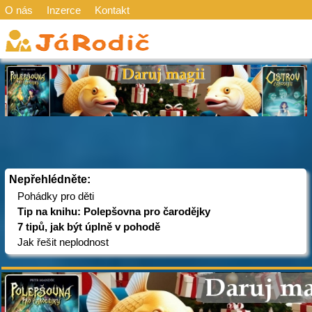
O nás
Inzerce
Kontakt
Nepřehlédněte:
Pohádky pro děti
Tip na knihu: Polepšovna pro čarodějky
7 tipů, jak být úplně v pohodě
Jak řešit neplodnost