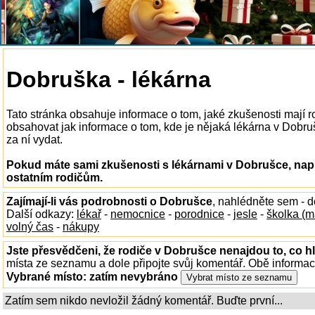
Dobruška - lékárna
Tato stránka obsahuje informace o tom, jaké zkušenosti mají 
obsahovat jak informace o tom, kde je nějaká lékárna v Dobrušc
za ní vydat.
Pokud máte sami zkušenosti s lékárnami v Dobrušce, napi
ostatním rodičům.
Zajímají-li vás podrobnosti o Dobrušce
, nahlédněte sem - 
Další odkazy:
lékař
-
nemocnice
-
porodnice
-
jesle
-
školka (m
volný čas
-
nákupy
Jste přesvědčeni, že rodiče v Dobrušce nenajdou to, co hl
místa ze seznamu a dole připojte svůj komentář. Obě informa
Vybrané místo:
zatím nevybráno
Zatím sem nikdo nevložil žádný komentář. Buďte první...