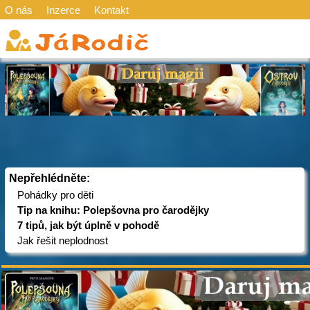
O nás
Inzerce
Kontakt
Nepřehlédněte:
Pohádky pro děti
Tip na knihu: Polepšovna pro čarodějky
7 tipů, jak být úplně v pohodě
Jak řešit neplodnost