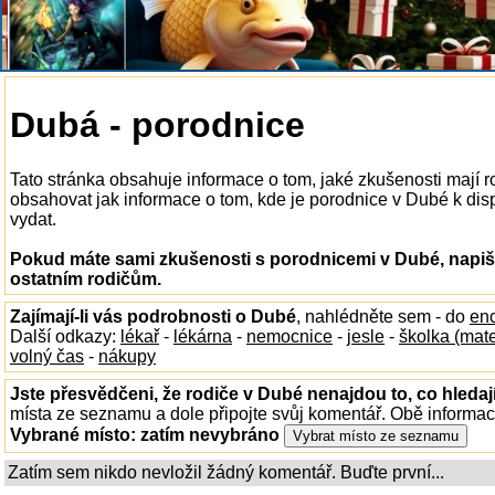
Dubá - porodnice
Tato stránka obsahuje informace o tom, jaké zkušenosti mají 
obsahovat jak informace o tom, kde je porodnice v Dubé k dispo
vydat.
Pokud máte sami zkušenosti s porodnicemi v Dubé, napišt
ostatním rodičům.
Zajímají-li vás podrobnosti o Dubé
, nahlédněte sem - do
enc
Další odkazy:
lékař
-
lékárna
-
nemocnice
-
jesle
-
školka (mat
volný čas
-
nákupy
Jste přesvědčeni, že rodiče v Dubé nenajdou to, co hledaj
místa ze seznamu a dole připojte svůj komentář. Obě informa
Vybrané místo:
zatím nevybráno
Zatím sem nikdo nevložil žádný komentář. Buďte první...