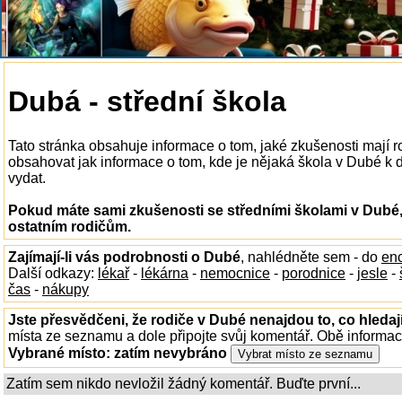
Dubá - střední škola
Tato stránka obsahuje informace o tom, jaké zkušenosti mají 
obsahovat jak informace o tom, kde je nějaká škola v Dubé k dis
vydat.
Pokud máte sami zkušenosti se středními školami v Dubé,
ostatním rodičům.
Zajímají-li vás podrobnosti o Dubé
, nahlédněte sem - do
enc
Další odkazy:
lékař
-
lékárna
-
nemocnice
-
porodnice
-
jesle
-
čas
-
nákupy
Jste přesvědčeni, že rodiče v Dubé nenajdou to, co hledaj
místa ze seznamu a dole připojte svůj komentář. Obě informa
Vybrané místo:
zatím nevybráno
Zatím sem nikdo nevložil žádný komentář. Buďte první...