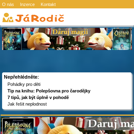
O nás
Inzerce
Kontakt
Nepřehlédněte:
Pohádky pro děti
Tip na knihu: Polepšovna pro čarodějky
7 tipů, jak být úplně v pohodě
Jak řešit neplodnost