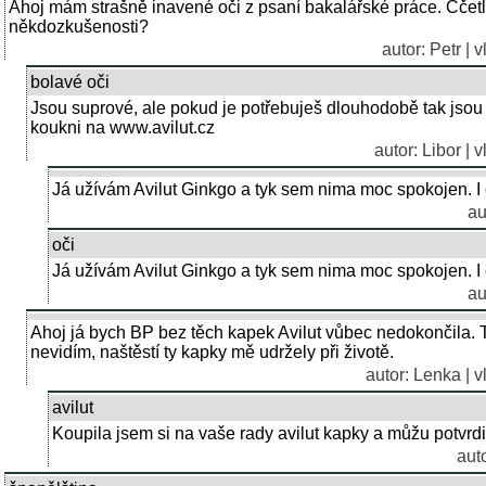
Ahoj mám strašně inavené oči z psaní bakalářské práce. Ččetl
někdozkušenosti?
autor: Petr | 
bolavé oči
Jsou suprové, ale pokud je potřebuješ dlouhodobě tak jsou su
koukni na www.avilut.cz
autor: Libor | 
Já užívám Avilut Ginkgo a tyk sem nima moc spokojen. I 
au
oči
Já užívám Avilut Ginkgo a tyk sem nima moc spokojen. I 
au
Ahoj já bych BP bez těch kapek Avilut vůbec nedokončila. T
nevidím, naštěstí ty kapky mě udržely při životě.
autor: Lenka | 
avilut
Koupila jsem si na vaše rady avilut kapky a můžu potvrdi
aut