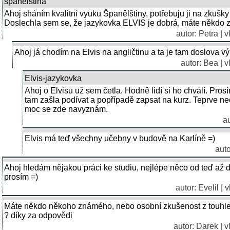
španělština
Ahoj sháním kvalitní vyuku Španělštiny, potřebuju ji na zku
Doslechla sem se, že jazykovka ELVIS je dobrá, máte někdo 
autor: Petra | 
Ahoj já chodím na Elvis na angličtinu a ta je tam doslova v
autor: Bea | 
Elvis-jazykovka
Ahoj o Elvisu už sem četla. Hodně lidí si ho chválí. Pro
tam zašla podívat a popřípadě zapsat na kurz. Teprve n
moc se zde navyznám.
au
Elvis má teď všechny učebny v budově na Karlíně =)
auto
Ahoj hledám nějakou práci ke studiu, nejlépe něco od teď až 
prosím =)
autor: Evelil |
Máte někdo někoho známého, nebo osobní zkušenost z touhle 
? díky za odpovědi
autor: Darek | 