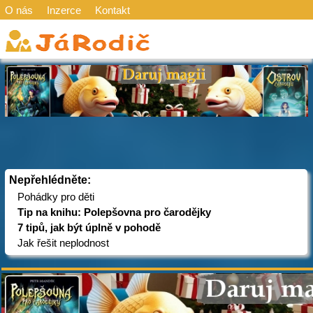
O nás
Inzerce
Kontakt
Nepřehlédněte:
Pohádky pro děti
Tip na knihu: Polepšovna pro čarodějky
7 tipů, jak být úplně v pohodě
Jak řešit neplodnost