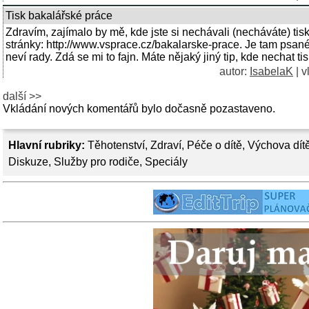
Tisk bakalářské práce
Zdravím, zajímalo by mě, kde jste si nechávali (necháváte) ti
stránky: http://www.vsprace.cz/bakalarske-prace. Je tam psané
neví rady. Zdá se mi to fajn. Máte nějaký jiný tip, kde nechat ti
autor:
IsabelaK
| v
další >>
Vkládání nových komentářů bylo dočasně pozastaveno.
Hlavní rubriky:
Těhotenství
,
Zdraví
,
Péče o dítě
,
Výchova dít
Diskuze
,
Služby pro rodiče
,
Speciály