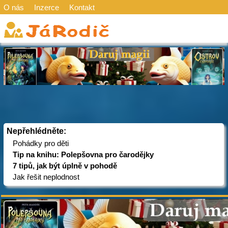
O nás
Inzerce
Kontakt
Nepřehlédněte:
Pohádky pro děti
Tip na knihu: Polepšovna pro čarodějky
7 tipů, jak být úplně v pohodě
Jak řešit neplodnost