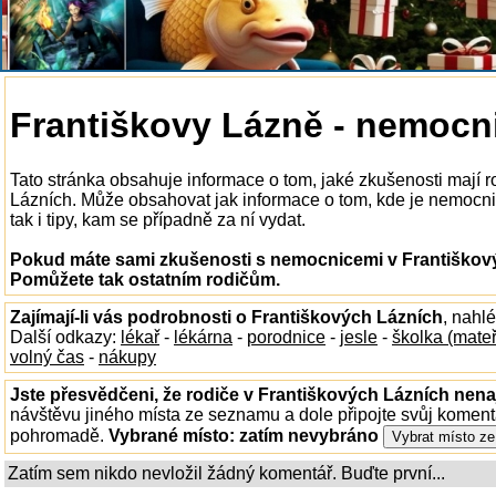
Františkovy Lázně - nemocn
Tato stránka obsahuje informace o tom, jaké zkušenosti mají 
Lázních. Může obsahovat jak informace o tom, kde je nemocnic
tak i tipy, kam se případně za ní vydat.
Pokud máte sami zkušenosti s nemocnicemi v Františkovýc
Pomůžete tak ostatním rodičům.
Zajímají-li vás podrobnosti o Františkových Lázních
, nahl
Další odkazy:
lékař
-
lékárna
-
porodnice
-
jesle
-
školka (mate
volný čas
-
nákupy
Jste přesvědčeni, že rodiče v Františkových Lázních nenaj
návštěvu jiného místa ze seznamu a dole připojte svůj koment
pohromadě.
Vybrané místo:
zatím nevybráno
Zatím sem nikdo nevložil žádný komentář. Buďte první...