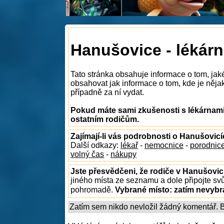
Hanušovice - lékár
Tato stránka obsahuje informace o tom, jak
obsahovat jak informace o tom, kde je nějak
případně za ní vydat.
Pokud máte sami zkušenosti s lékárnami
ostatním rodičům.
Zajímají-li vás podrobnosti o Hanušovic
Další odkazy:
lékař
-
nemocnice
-
porodnic
volný čas
-
nákupy
Jste přesvědčeni, že rodiče v Hanušovic
jiného místa ze seznamu a dole připojte sv
pohromadě.
Vybrané místo:
zatím nevyb
Zatím sem nikdo nevložil žádný komentář. Bu