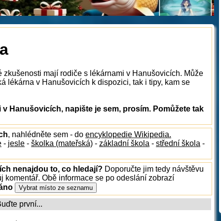
na
é zkušenosti mají rodiče s lékárnami v Hanušovicích. Může
á lékárna v Hanušovicích k dispozici, tak i tipy, kam se
 v Hanušovicích, napište je sem, prosím. Pomůžete tak
ích
, nahlédněte sem - do
encyklopedie Wikipedia.
e
-
jesle
-
školka (mateřská)
-
základní škola
-
střední škola
-
ích nenajdou to, co hledají?
Doporučte jim tedy návštěvu
ůj komentář. Obě informace se po odeslání zobrazí
ráno
ďte první...