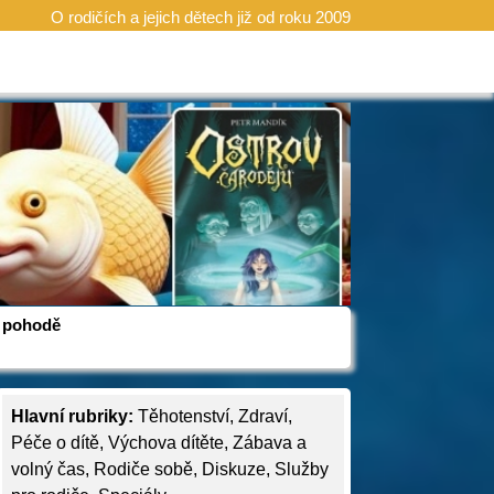
O rodičích a jejich dětech již od roku 2009
 v pohodě
Hlavní rubriky:
Těhotenství
,
Zdraví
,
Péče o dítě
,
Výchova dítěte
,
Zábava a
volný čas
,
Rodiče sobě
,
Diskuze
,
Služby