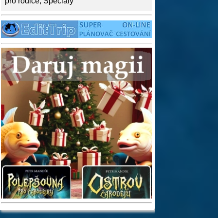
pro rodiče
,
Speciály