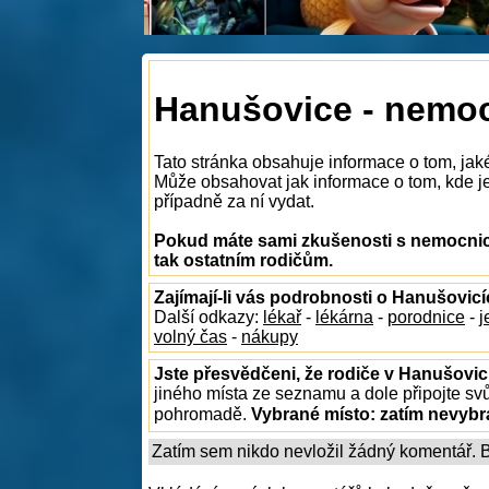
Hanušovice - nemo
Tato stránka obsahuje informace o tom, jak
Může obsahovat jak informace o tom, kde je
případně za ní vydat.
Pokud máte sami zkušenosti s nemocnic
tak ostatním rodičům.
Zajímají-li vás podrobnosti o Hanušovic
Další odkazy:
lékař
-
lékárna
-
porodnice
-
j
volný čas
-
nákupy
Jste přesvědčeni, že rodiče v Hanušovic
jiného místa ze seznamu a dole připojte sv
pohromadě.
Vybrané místo:
zatím nevyb
Zatím sem nikdo nevložil žádný komentář. Bu