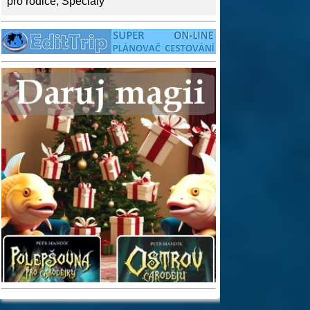
pro rodiče
,
Speciály