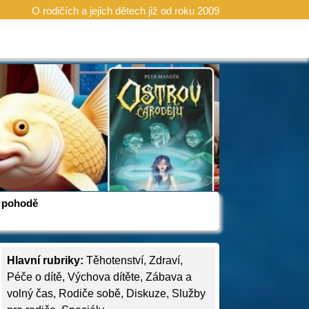
O rodičích a jejich dětech již od roku 2009
 v pohodě
Hlavní rubriky:
Těhotenství
,
Zdraví
,
Péče o dítě
,
Výchova dítěte
,
Zábava a
volný čas
,
Rodiče sobě
,
Diskuze
,
Služby