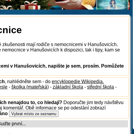
cnice
é zkušenosti mají rodiče s nemocnicemi v Hanušovicích.
 nemocnice v Hanušovicích k dispozici, tak i tipy, kam se
emi v Hanušovicích, napište je sem, prosím. Pomůžete
ích
, nahlédněte sem - do
encyklopedie Wikipedia.
esle
-
školka (mateřská)
-
základní škola
-
střední škola
-
ích nenajdou to, co hledají?
Doporučte jim tedy návštěvu
ůj komentář. Obě informace se po odeslání zobrazí
ráno
ďte první...