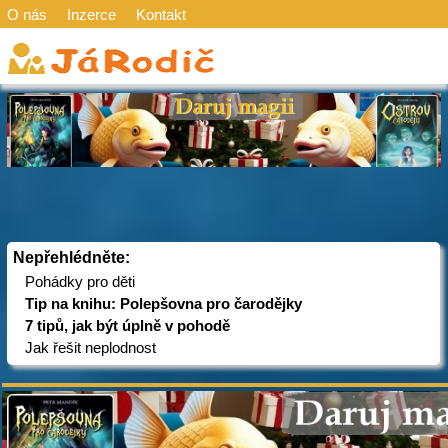
O nás
Inzerce
Kontakt
Nepřehlédněte:
Pohádky pro děti
Tip na knihu: Polepšovna pro čarodějky
7 tipů, jak být úplně v pohodě
Jak řešit neplodnost