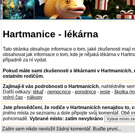
Hartmanice - lékárna
Tato stránka obsahuje informace o tom, jaké zkušenosti mají 
obsahovat jak informace o tom, kde je nějaká lékárna v Hartmani
případně za ní vydat.
Pokud máte sami zkušenosti s lékárnami v Hartmanicích, 
ostatním rodičům.
Zajímají-li vás podrobnosti o Hartmanicích
, nahlédněte sem
Další odkazy:
lékař
-
nemocnice
-
porodnice
-
jesle
-
školka (m
volný čas
-
nákupy
Jste přesvědčeni, že rodiče v Hartmanicích nenajdou to, c
jiného místa ze seznamu a dole připojte svůj komentář. Obě i
pohromadě.
Vybrané místo:
zatím nevybráno
Zatím sem nikdo nevložil žádný komentář. Buďte první...