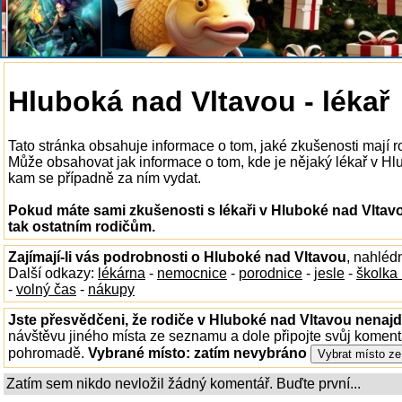
Hluboká nad Vltavou - lékař
Tato stránka obsahuje informace o tom, jaké zkušenosti mají r
Může obsahovat jak informace o tom, kde je nějaký lékař v Hlub
kam se případně za ním vydat.
Pokud máte sami zkušenosti s lékaři v Hluboké nad Vltav
tak ostatním rodičům.
Zajímají-li vás podrobnosti o Hluboké nad Vltavou
, nahléd
Další odkazy:
lékárna
-
nemocnice
-
porodnice
-
jesle
-
školka
-
volný čas
-
nákupy
Jste přesvědčeni, že rodiče v Hluboké nad Vltavou nenajdo
návštěvu jiného místa ze seznamu a dole připojte svůj koment
pohromadě.
Vybrané místo:
zatím nevybráno
Zatím sem nikdo nevložil žádný komentář. Buďte první...