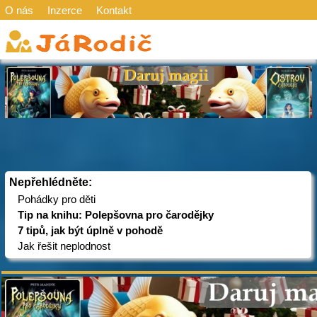
O nás
Inzerce
Kontakt
Nepřehlédněte:
Pohádky pro děti
Tip na knihu: Polepšovna pro čarodějky
7 tipů, jak být úplně v pohodě
Jak řešit neplodnost